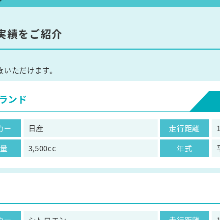
実績をご紹介
覧いただけます。
ランド
カー
日産
走行距離
気量
3,500cc
年式
カー
シトロエン
走行距離