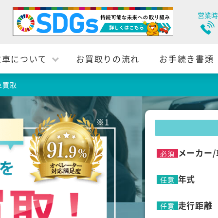
営業時
故車について
お買取りの流れ
お手続き書類
車買取
メーカー/
必須
年式
任意
走行距離
任意