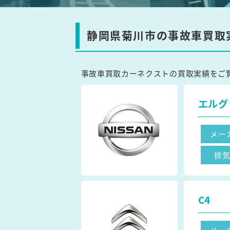
静岡県菊川市の事故車買取
事故車買取カーネクストの買取実績をご
エルグ
メー
排
C4
メー