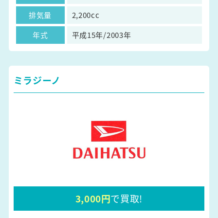
排気量
2,200cc
年式
平成15年/2003年
ミラジーノ
3,000円
で買取!