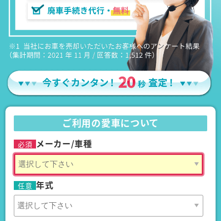
ご利用の愛車について
メーカー/車種
必須
年式
任意