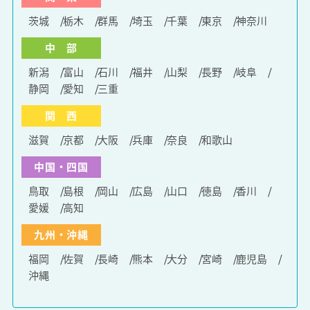
茨城
栃木
群馬
埼玉
千葉
東京
神奈川
中 部
新潟
富山
石川
福井
山梨
長野
岐阜
静岡
愛知
三重
関 西
滋賀
京都
大阪
兵庫
奈良
和歌山
中国・四国
鳥取
島根
岡山
広島
山口
徳島
香川
愛媛
高知
九州・沖縄
福岡
佐賀
長崎
熊本
大分
宮崎
鹿児島
沖縄