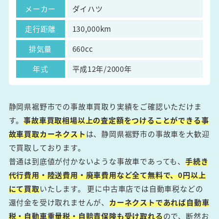
メーカー
ダイハツ
走行距離
130,000km
排気量
660cc
年式
平成12年/2000年
静岡県裾野市での事故車買取り実績をご確認いただけま
す。
事故車買取相場以上の査定額をつけることができる事
故車買取カーネクスト
は、静岡県裾野市の事故車を大歓迎
で買取しております。
普通は到底値が付かないような事故車であっても、
手続き
代行費用・陸送費用・廃車費用など全て無料で、0円以上
にて買取
いたします。 更に中古車店では自動車税などの
還付金を受け取れませんが、
カーネクストであれば自動車
税・自動車重量税・自賠責保険も受け取れる
ので、断然お