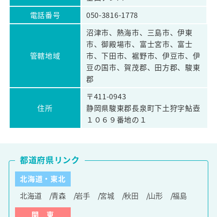
電話番号
050-3816-1778
沼津市、熱海市、三島市、伊東
市、御殿場市、富士宮市、富士
管轄地域
市、下田市、裾野市、伊豆市、伊
豆の国市、賀茂郡、田方郡、駿東
郡
〒411-0943
住所
静岡県駿東郡長泉町下土狩字鮎壺
１０６９番地の１
都道府県リンク
北海道・東北
北海道
青森
岩手
宮城
秋田
山形
福島
関 東