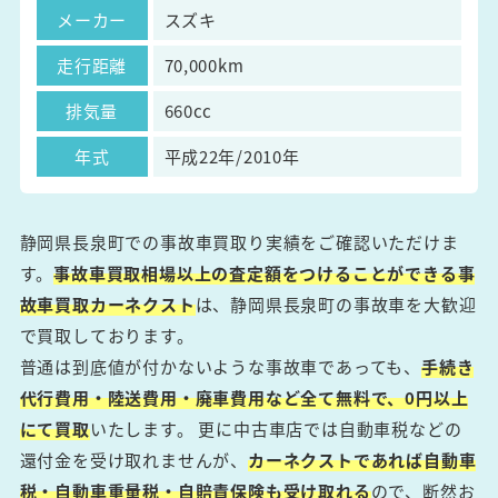
メーカー
スズキ
走行距離
70,000km
排気量
660cc
年式
平成22年/2010年
静岡県長泉町での事故車買取り実績をご確認いただけま
す。
事故車買取相場以上の査定額をつけることができる事
故車買取カーネクスト
は、静岡県長泉町の事故車を大歓迎
で買取しております。
普通は到底値が付かないような事故車であっても、
手続き
代行費用・陸送費用・廃車費用など全て無料で、0円以上
にて買取
いたします。 更に中古車店では自動車税などの
還付金を受け取れませんが、
カーネクストであれば自動車
税・自動車重量税・自賠責保険も受け取れる
ので、断然お