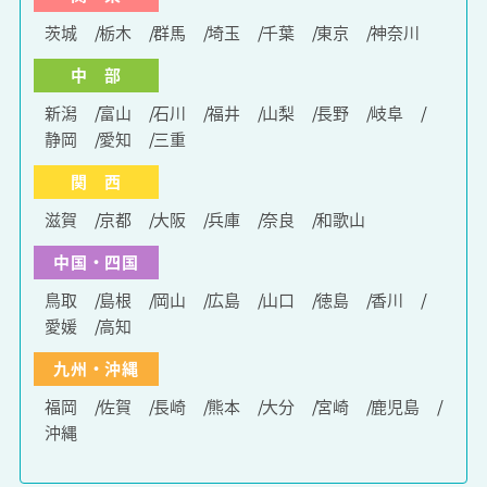
茨城
栃木
群馬
埼玉
千葉
東京
神奈川
中 部
新潟
富山
石川
福井
山梨
長野
岐阜
静岡
愛知
三重
関 西
滋賀
京都
大阪
兵庫
奈良
和歌山
中国・四国
鳥取
島根
岡山
広島
山口
徳島
香川
愛媛
高知
九州・沖縄
福岡
佐賀
長崎
熊本
大分
宮崎
鹿児島
沖縄