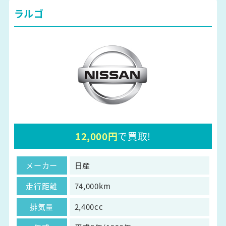
ラルゴ
12,000円
で買取!
メーカー
日産
走行距離
74,000km
排気量
2,400cc