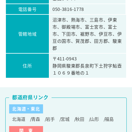
電話番号
050-3816-1778
沼津市、熱海市、三島市、伊東
市、御殿場市、富士宮市、富士
管轄地域
市、下田市、裾野市、伊豆市、伊
豆の国市、賀茂郡、田方郡、駿東
郡
〒411-0943
住所
静岡県駿東郡長泉町下土狩字鮎壺
１０６９番地の１
都道府県リンク
北海道・東北
北海道
青森
岩手
宮城
秋田
山形
福島
関 東