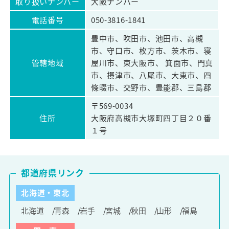
取り扱いナンバー
大阪ナンバー
電話番号
050-3816-1841
豊中市、吹田市、池田市、高槻
市、守口市、枚方市、茨木市、寝
管轄地域
屋川市、東大阪市、 箕面市、門真
市、摂津市、八尾市、大東市、四
條畷市、交野市、豊能郡、三島郡
〒569-0034
住所
大阪府高槻市大塚町四丁目２０番
１号
都道府県リンク
北海道・東北
北海道
青森
岩手
宮城
秋田
山形
福島