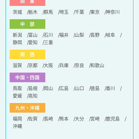
関 東
茨城
栃木
群馬
埼玉
千葉
東京
神奈川
中 部
新潟
富山
石川
福井
山梨
長野
岐阜
静岡
愛知
三重
関 西
滋賀
京都
大阪
兵庫
奈良
和歌山
中国・四国
鳥取
島根
岡山
広島
山口
徳島
香川
愛媛
高知
九州・沖縄
福岡
佐賀
長崎
熊本
大分
宮崎
鹿児島
沖縄