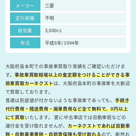
メーカー
三菱
走行距離
不明
排気量
3,000cc
年式
平成6年/1994年
大阪府島本町での事故車買取り実績をご確認いただけま
す。
事故車買取相場以上の査定額をつけることができる事
故車買取カーネクスト
は、大阪府島本町の事故車を大歓迎
で買取しております。
普通は到底値が付かないような事故車であっても、
手続き
代行費用・陸送費用・廃車費用など全て無料で、0円以上
にて買取
いたします。 更に中古車店では自動車税などの
還付金を受け取れませんが、
カーネクストであれば自動車
税・自動車重量税・自賠責保険も受け取れる
ので、断然お