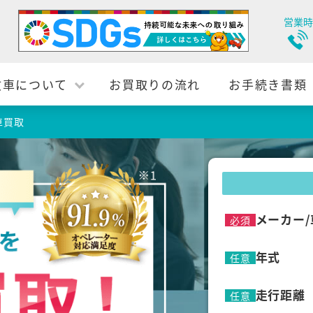
営業時
故車について
お買取りの流れ
お手続き書類
車買取
メーカー/
必須
年式
任意
走行距離
任意