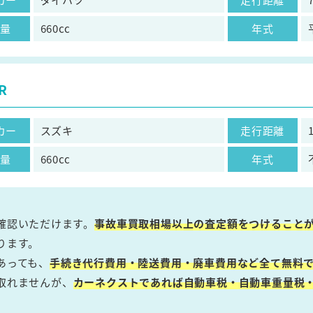
気量
660cc
年式
R
カー
スズキ
走行距離
気量
660cc
年式
確認いただけます。
事故車買取相場以上の査定額をつけること
ります。
あっても、
手続き代行費用・陸送費用・廃車費用など全て無料で
取れませんが、
カーネクストであれば自動車税・自動車重量税