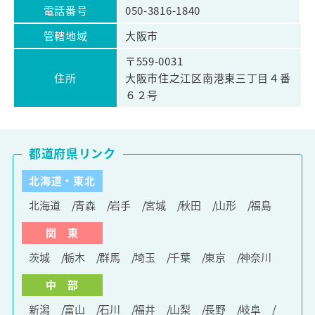
電話番号
050-3816-1840
管轄地域
大阪市
〒559-0031
住所
大阪市住之江区南港東三丁目４番
６２号
都道府県リンク
北海道・東北
北海道
青森
岩手
宮城
秋田
山形
福島
関 東
茨城
栃木
群馬
埼玉
千葉
東京
神奈川
中 部
新潟
富山
石川
福井
山梨
長野
岐阜