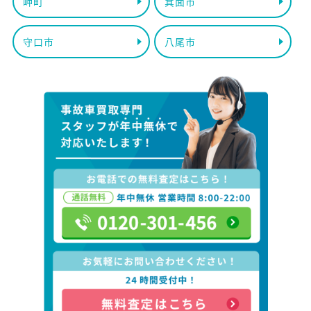
岬町
箕面市
守口市
八尾市