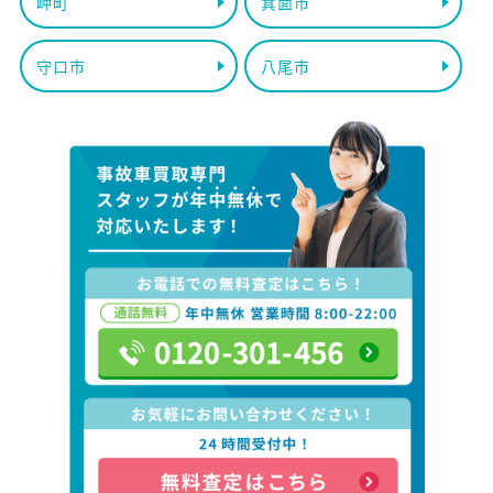
岬町
箕面市
守口市
八尾市