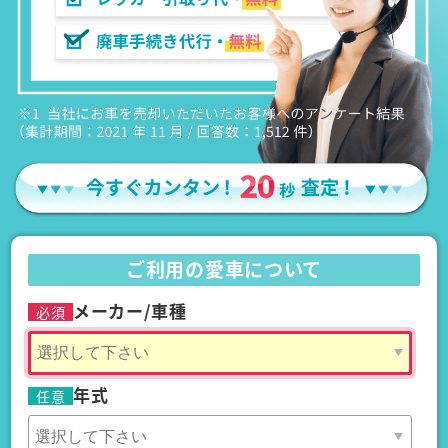
ご利用の愛車について
メーカー/車種
必須
年式
任意