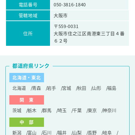
電話番号
050-3816-1840
管轄地域
大阪市
〒559-0031
住所
大阪市住之江区南港東三丁目４番
６２号
都道府県リンク
北海道・東北
北海道
青森
岩手
宮城
秋田
山形
福島
関 東
茨城
栃木
群馬
埼玉
千葉
東京
神奈川
中 部
新潟
富山
石川
福井
山梨
長野
岐阜