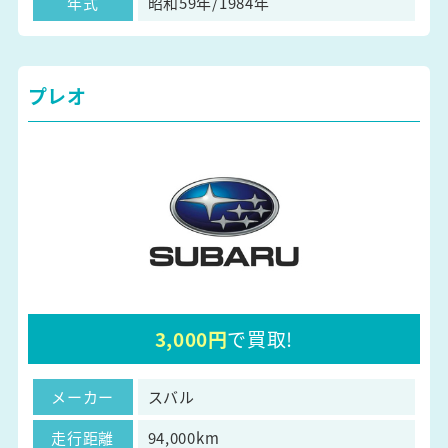
年式
昭和59年/1984年
プレオ
3,000円
で買取!
メーカー
スバル
走行距離
94,000km