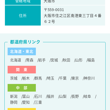
管轄地域
大阪市
〒559-0031
住所
大阪市住之江区南港東三丁目４番
６２号
都道府県リンク
北海道・東北
北海道
青森
岩手
宮城
秋田
山形
福島
関 東
茨城
栃木
群馬
埼玉
千葉
東京
神奈川
中 部
新潟
富山
石川
福井
山梨
長野
岐阜
静岡
愛知
三重