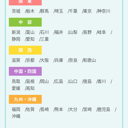
関 東
茨城
栃木
群馬
埼玉
千葉
東京
神奈川
中 部
新潟
富山
石川
福井
山梨
長野
岐阜
静岡
愛知
三重
関 西
滋賀
京都
大阪
兵庫
奈良
和歌山
中国・四国
鳥取
島根
岡山
広島
山口
徳島
香川
愛媛
高知
九州・沖縄
福岡
佐賀
長崎
熊本
大分
宮崎
鹿児島
沖縄