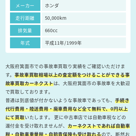
メーカー
ホンダ
走行距離
50,000km
排気量
660cc
年式
平成11年/1999年
大阪府箕面市での事故車買取り実績をご確認いただけま
す。
事故車買取相場以上の査定額をつけることができる事
故車買取カーネクスト
は、大阪府箕面市の事故車を大歓迎
で買取しております。
普通は到底値が付かないような事故車であっても、
手続き
代行費用・陸送費用・廃車費用など全て無料で、0円以上
にて買取
いたします。 更に中古車店では自動車税などの
還付金を受け取れませんが、
カーネクストであれば自動車
税・自動車重量税・自賠責保険も受け取れる
ので、断然お