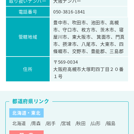
取り扱いナンバー
大阪ナンバー
電話番号
050-3816-1841
豊中市、吹田市、池田市、高槻
市、守口市、枚方市、茨木市、寝
管轄地域
屋川市、東大阪市、 箕面市、門真
市、摂津市、八尾市、大東市、四
條畷市、交野市、豊能郡、三島郡
〒569-0034
住所
大阪府高槻市大塚町四丁目２０番
１号
都道府県リンク
北海道・東北
北海道
青森
岩手
宮城
秋田
山形
福島