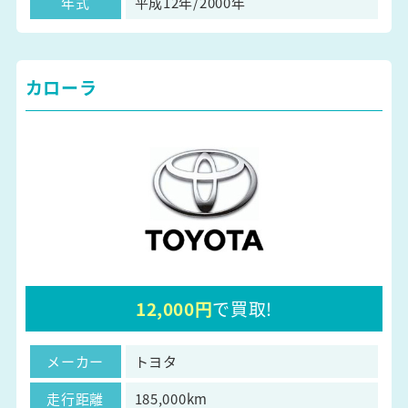
年式
平成12年/2000年
カローラ
12,000円
で買取!
メーカー
トヨタ
走行距離
185,000km