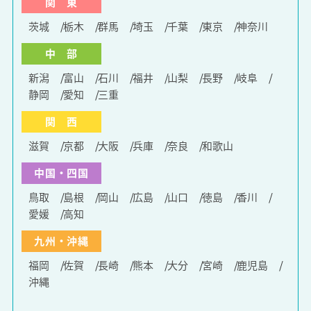
関 東
茨城
栃木
群馬
埼玉
千葉
東京
神奈川
中 部
新潟
富山
石川
福井
山梨
長野
岐阜
静岡
愛知
三重
関 西
滋賀
京都
大阪
兵庫
奈良
和歌山
中国・四国
鳥取
島根
岡山
広島
山口
徳島
香川
愛媛
高知
九州・沖縄
福岡
佐賀
長崎
熊本
大分
宮崎
鹿児島
沖縄