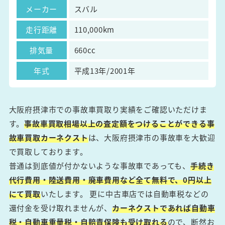
メーカー
スバル
走行距離
110,000km
排気量
660cc
年式
平成13年/2001年
大阪府摂津市での事故車買取り実績をご確認いただけま
す。
事故車買取相場以上の査定額をつけることができる事
故車買取カーネクスト
は、大阪府摂津市の事故車を大歓迎
で買取しております。
普通は到底値が付かないような事故車であっても、
手続き
代行費用・陸送費用・廃車費用など全て無料で、0円以上
にて買取
いたします。 更に中古車店では自動車税などの
還付金を受け取れませんが、
カーネクストであれば自動車
税・自動車重量税・自賠責保険も受け取れる
ので、断然お