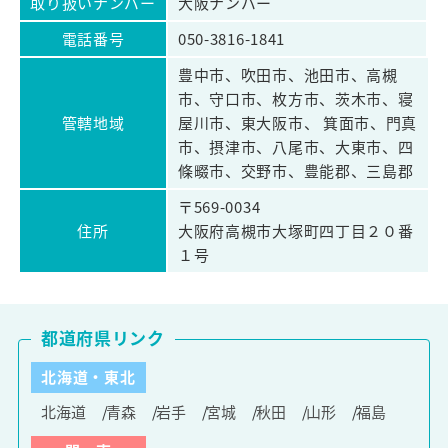
取り扱いナンバー
大阪ナンバー
電話番号
050-3816-1841
豊中市、吹田市、池田市、高槻
市、守口市、枚方市、茨木市、寝
管轄地域
屋川市、東大阪市、 箕面市、門真
市、摂津市、八尾市、大東市、四
條畷市、交野市、豊能郡、三島郡
〒569-0034
住所
大阪府高槻市大塚町四丁目２０番
１号
都道府県リンク
北海道・東北
北海道
青森
岩手
宮城
秋田
山形
福島