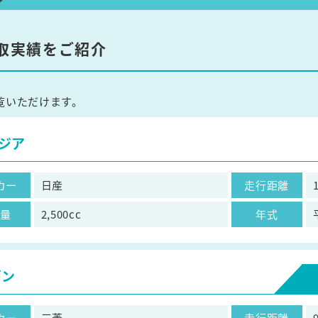
取実績をご紹介
覧いただけます。
ジア
カー
日産
走行距離
気量
2,500cc
年式
ゴン
カー
三菱
走行距離