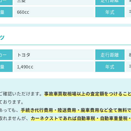
気量
660cc
年式
ツ
カー
トヨタ
走行距離
気量
1,490cc
年式
ご確認いただけます。
事故車買取相場以上の査定額をつけるこ
ております。
あっても、
手続き代行費用・陸送費用・廃車費用など全て無料で
取れませんが、
カーネクストであれば自動車税・自動車重量税