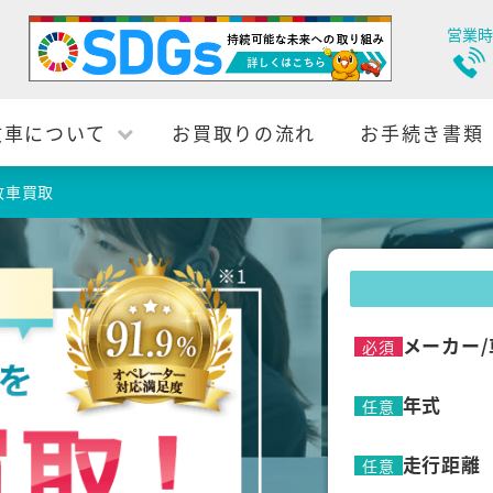
営業時
故車について
お買取りの流れ
お手続き書類
故車買取
メーカー/
必須
年式
任意
走行距離
任意