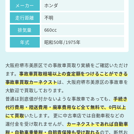
メーカー
ホンダ
走行距離
不明
排気量
660cc
年式
昭和50年/1975年
大阪府堺市美原区での事故車買取り実績をご確認いただけ
ます。
事故車買取相場以上の査定額をつけることができる
事故車買取カーネクスト
は、大阪府堺市美原区の事故車を
大歓迎で買取しております。
普通は到底値が付かないような事故車であっても、
手続き
代行費用・陸送費用・廃車費用など全て無料で、0円以上
にて買取
いたします。 更に中古車店では自動車税などの
還付金を受け取れませんが、
カーネクストであれば自動車
税・自動車重量税・自賠責保険も受け取れる
ので、断然お