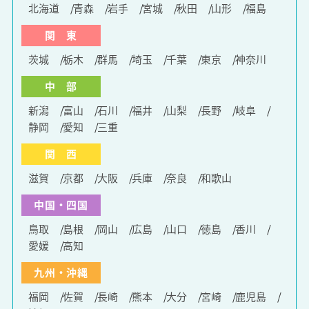
北海道
青森
岩手
宮城
秋田
山形
福島
関 東
茨城
栃木
群馬
埼玉
千葉
東京
神奈川
中 部
新潟
富山
石川
福井
山梨
長野
岐阜
静岡
愛知
三重
関 西
滋賀
京都
大阪
兵庫
奈良
和歌山
中国・四国
鳥取
島根
岡山
広島
山口
徳島
香川
愛媛
高知
九州・沖縄
福岡
佐賀
長崎
熊本
大分
宮崎
鹿児島