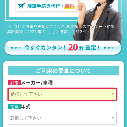
ご利用の愛車について
メーカー/車種
必須
年式
任意