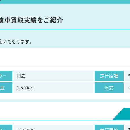
故車買取実績をご紹介
覧いただけます。
カー
日産
走行距離
気量
1,500cc
年式
カー
ダイハツ
走行距離