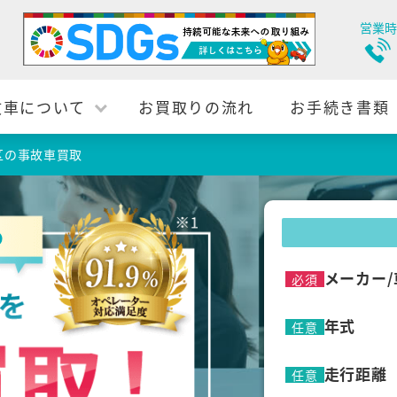
営業時
故車について
お買取りの流れ
お手続き書類
区の事故車買取
の
メーカー/
必須
年式
任意
走行距離
任意