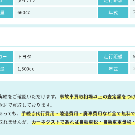
気量
660cc
年式
カー
トヨタ
走行距離
気量
1,500cc
年式
実績をご確認いただけます。
事故車買取相場以上の査定額をつ
歓迎で買取しております。
あっても、
手続き代行費用・陸送費用・廃車費用など全て無料で
取れませんが、
カーネクストであれば自動車税・自動車重量税