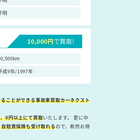
不明
10,000円
で買取!
50,500km
平成9年/1997年
けることができる事故車買取カーネクスト
、0円以上にて買取
いたします。 更に中
・自賠責保険も受け取れる
ので、断然お得