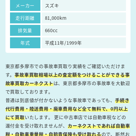
メーカー
スズキ
走行距離
81,000km
排気量
660cc
年式
平成11年/1999年
東京都多摩市での事故車買取り実績をご確認いただけま
す。
事故車買取相場以上の査定額をつけることができる事
故車買取カーネクスト
は、東京都多摩市の事故車を大歓迎
で買取しております。
普通は到底値が付かないような事故車であっても、
手続き
代行費用・陸送費用・廃車費用など全て無料で、0円以上
にて買取
いたします。 更に中古車店では自動車税などの
還付金を受け取れませんが、
カーネクストであれば自動車
税・自動車重量税・自賠責保険も受け取れる
ので、断然お