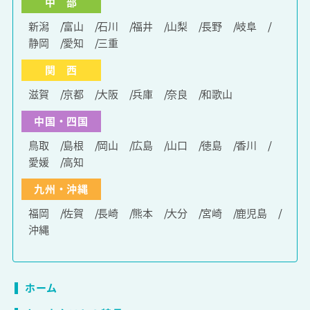
中 部
新潟
富山
石川
福井
山梨
長野
岐阜
静岡
愛知
三重
関 西
滋賀
京都
大阪
兵庫
奈良
和歌山
中国・四国
鳥取
島根
岡山
広島
山口
徳島
香川
愛媛
高知
九州・沖縄
福岡
佐賀
長崎
熊本
大分
宮崎
鹿児島
沖縄
ホーム