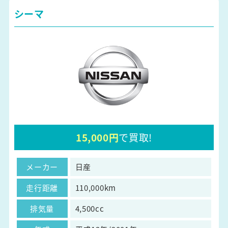
シーマ
15,000円
で買取!
メーカー
日産
走行距離
110,000km
排気量
4,500cc