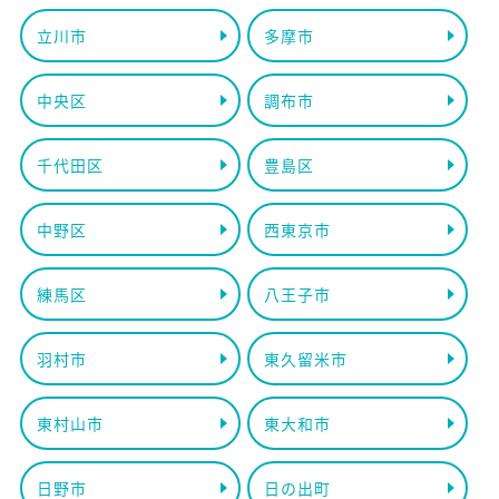
立川市
多摩市
中央区
調布市
千代田区
豊島区
中野区
西東京市
練馬区
八王子市
羽村市
東久留米市
東村山市
東大和市
日野市
日の出町