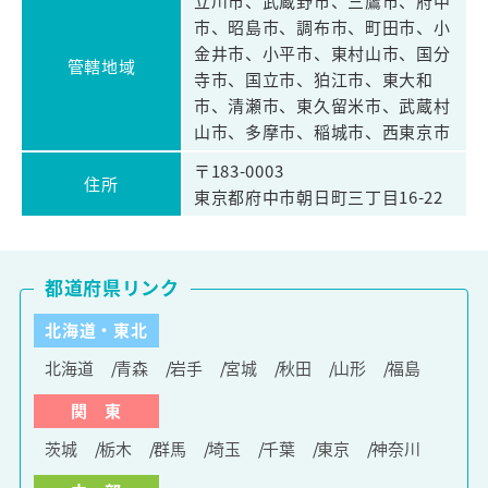
立川市、武蔵野市、三鷹市、府中
市、昭島市、調布市、町田市、小
金井市、小平市、東村山市、国分
管轄地域
寺市、国立市、狛江市、東大和
市、清瀬市、東久留米市、武蔵村
山市、多摩市、稲城市、西東京市
〒183-0003
住所
東京都府中市朝日町三丁目16-22
都道府県リンク
北海道・東北
北海道
青森
岩手
宮城
秋田
山形
福島
関 東
茨城
栃木
群馬
埼玉
千葉
東京
神奈川