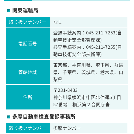
関東運輸局
取り扱いナンバー
なし
登録手続案内：045-211-7253(自
動車技術安全部管理課)
電話番号
検査手続案内：045-211-7255(自
動車技術安全部技術課)
東京都、神奈川県、埼玉県、群馬
管轄地域
県、千葉県、茨城県、栃木県、山
梨県
〒231-8433
住所
神奈川県横浜市中区北仲通5丁目
57番地 横浜第２合同庁舎
多摩自動車検査登録事務所
取り扱いナンバー
多摩ナンバー