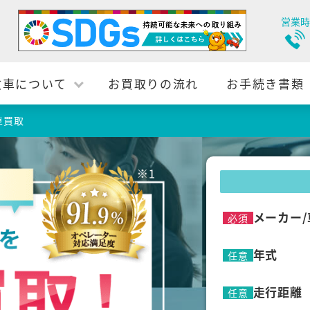
営業時
故車について
お買取りの流れ
お手続き書類
車買取
メーカー/
必須
年式
任意
走行距離
任意