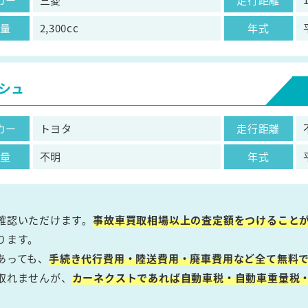
気量
2,300cc
年式
シュ
カー
トヨタ
走行距離
気量
不明
年式
確認いただけます。
事故車買取相場以上の査定額をつけること
ります。
あっても、
手続き代行費用・陸送費用・廃車費用など全て無料で
取れませんが、
カーネクストであれば自動車税・自動車重量税