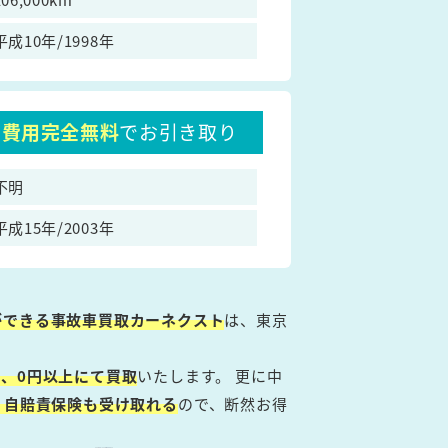
平成10年/1998年
費用完全無料
でお引き取り
不明
平成15年/2003年
ができる事故車買取カーネクスト
は、東京
、0円以上にて買取
いたします。 更に中
・自賠責保険も受け取れる
ので、断然お得