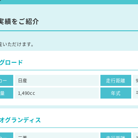
実績をご紹介
覧いただけます。
グロード
カー
日産
走行距離
気量
1,490cc
年式
オグランディス
カー
三菱
走行距離