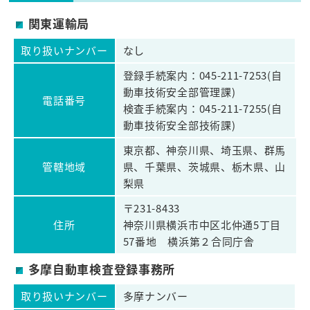
関東運輸局
取り扱いナンバー
なし
登録手続案内：045-211-7253(自
動車技術安全部管理課)
電話番号
検査手続案内：045-211-7255(自
動車技術安全部技術課)
東京都、神奈川県、埼玉県、群馬
管轄地域
県、千葉県、茨城県、栃木県、山
梨県
〒231-8433
住所
神奈川県横浜市中区北仲通5丁目
57番地 横浜第２合同庁舎
多摩自動車検査登録事務所
取り扱いナンバー
多摩ナンバー