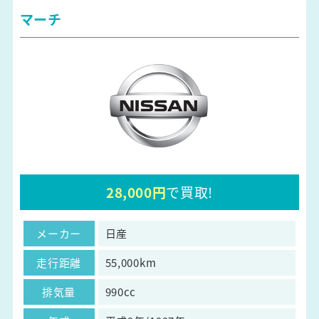
マーチ
28,000円
で買取!
メーカー
日産
走行距離
55,000km
排気量
990cc