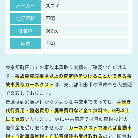
メーカー
スズキ
走行距離
不明
排気量
660cc
年式
不明
東京都町田市での事故車買取り実績をご確認いただけま
す。
事故車買取相場以上の査定額をつけることができる事
故車買取カーネクスト
は、東京都町田市の事故車を大歓迎
で買取しております。
普通は到底値が付かないような事故車であっても、
手続き
代行費用・陸送費用・廃車費用など全て無料で、0円以上
にて買取
いたします。 更に中古車店では自動車税などの
還付金を受け取れませんが、
カーネクストであれば自動車
税・自動車重量税・自賠責保険も受け取れる
ので、断然お