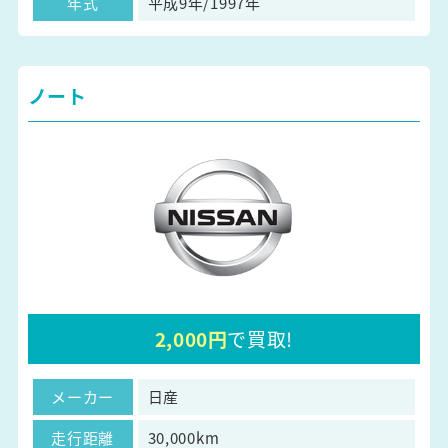
年式
平成9年/1997年
ノート
2,000円
で買取!
メーカー
日産
走行距離
30,000km