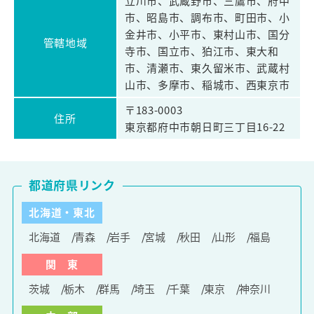
立川市、武蔵野市、三鷹市、府中
市、昭島市、調布市、町田市、小
金井市、小平市、東村山市、国分
管轄地域
寺市、国立市、狛江市、東大和
市、清瀬市、東久留米市、武蔵村
山市、多摩市、稲城市、西東京市
〒183-0003
住所
東京都府中市朝日町三丁目16-22
都道府県リンク
北海道・東北
北海道
青森
岩手
宮城
秋田
山形
福島
関 東
茨城
栃木
群馬
埼玉
千葉
東京
神奈川