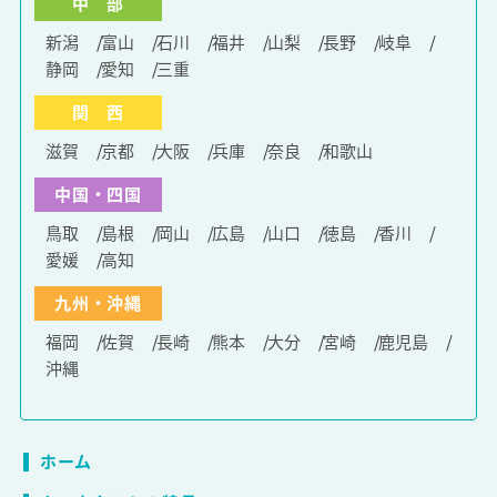
中 部
新潟
富山
石川
福井
山梨
長野
岐阜
静岡
愛知
三重
関 西
滋賀
京都
大阪
兵庫
奈良
和歌山
中国・四国
鳥取
島根
岡山
広島
山口
徳島
香川
愛媛
高知
九州・沖縄
福岡
佐賀
長崎
熊本
大分
宮崎
鹿児島
沖縄
ホーム