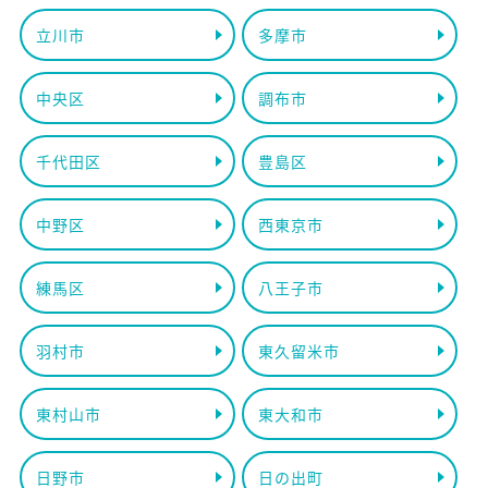
立川市
多摩市
中央区
調布市
千代田区
豊島区
中野区
西東京市
練馬区
八王子市
羽村市
東久留米市
東村山市
東大和市
日野市
日の出町