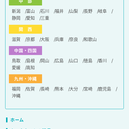
中 部
新潟
富山
石川
福井
山梨
長野
岐阜
静岡
愛知
三重
関 西
滋賀
京都
大阪
兵庫
奈良
和歌山
中国・四国
鳥取
島根
岡山
広島
山口
徳島
香川
愛媛
高知
九州・沖縄
福岡
佐賀
長崎
熊本
大分
宮崎
鹿児島
沖縄
ホーム