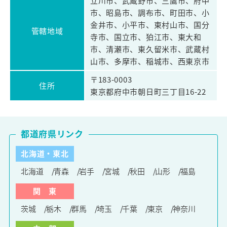
立川市、武蔵野市、三鷹市、府中
市、昭島市、調布市、町田市、小
金井市、小平市、東村山市、国分
管轄地域
寺市、国立市、狛江市、東大和
市、清瀬市、東久留米市、武蔵村
山市、多摩市、稲城市、西東京市
〒183-0003
住所
東京都府中市朝日町三丁目16-22
都道府県リンク
北海道・東北
北海道
青森
岩手
宮城
秋田
山形
福島
関 東
茨城
栃木
群馬
埼玉
千葉
東京
神奈川