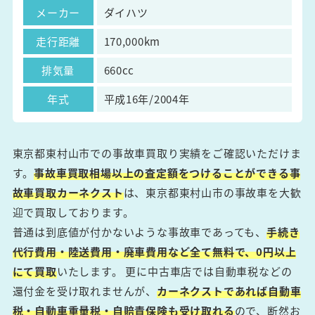
メーカー
ダイハツ
走行距離
170,000km
排気量
660cc
年式
平成16年/2004年
東京都東村山市での事故車買取り実績をご確認いただけま
す。
事故車買取相場以上の査定額をつけることができる事
故車買取カーネクスト
は、東京都東村山市の事故車を大歓
迎で買取しております。
普通は到底値が付かないような事故車であっても、
手続き
代行費用・陸送費用・廃車費用など全て無料で、0円以上
にて買取
いたします。 更に中古車店では自動車税などの
還付金を受け取れませんが、
カーネクストであれば自動車
税・自動車重量税・自賠責保険も受け取れる
ので、断然お