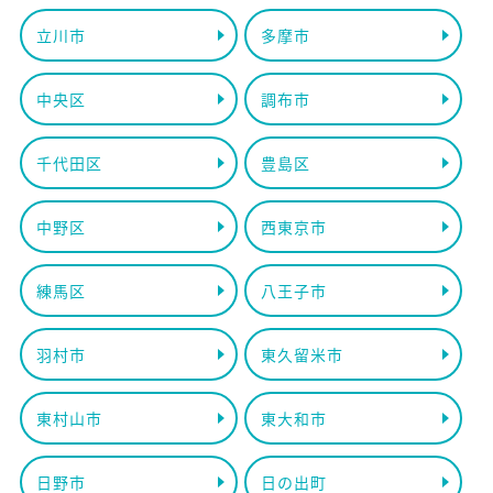
立川市
多摩市
中央区
調布市
千代田区
豊島区
中野区
西東京市
練馬区
八王子市
羽村市
東久留米市
東村山市
東大和市
日野市
日の出町