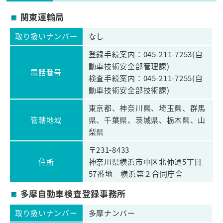
関東運輸局
取り扱いナンバー
なし
登録手続案内：045-211-7253(自
動車技術安全部管理課)
電話番号
検査手続案内：045-211-7255(自
動車技術安全部技術課)
東京都、神奈川県、埼玉県、群馬
管轄地域
県、千葉県、茨城県、栃木県、山
梨県
〒231-8433
住所
神奈川県横浜市中区北仲通5丁目
57番地 横浜第２合同庁舎
多摩自動車検査登録事務所
取り扱いナンバー
多摩ナンバー