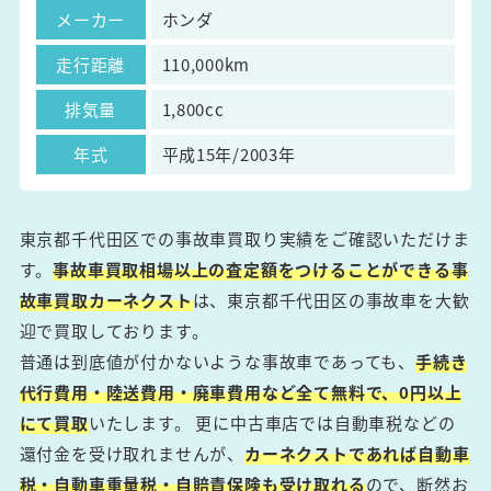
メーカー
ホンダ
走行距離
110,000km
排気量
1,800cc
年式
平成15年/2003年
東京都千代田区での事故車買取り実績をご確認いただけま
す。
事故車買取相場以上の査定額をつけることができる事
故車買取カーネクスト
は、東京都千代田区の事故車を大歓
迎で買取しております。
普通は到底値が付かないような事故車であっても、
手続き
代行費用・陸送費用・廃車費用など全て無料で、0円以上
にて買取
いたします。 更に中古車店では自動車税などの
還付金を受け取れませんが、
カーネクストであれば自動車
税・自動車重量税・自賠責保険も受け取れる
ので、断然お