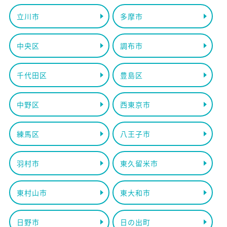
立川市
多摩市
中央区
調布市
千代田区
豊島区
中野区
西東京市
練馬区
八王子市
羽村市
東久留米市
東村山市
東大和市
日野市
日の出町