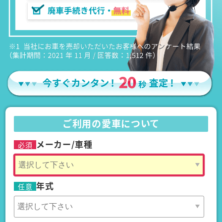
ご利用の愛車について
メーカー/車種
必須
年式
任意