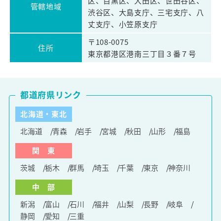
区、目黒区、大田区、世田谷区、
管轄地域
渋谷区、大島支庁、三宅支庁、八
丈支庁、小笠原支庁
〒108-0075
住所
東京都港区港南三丁目３番７号
都道府県リンク
北海道・東北
北海道
青森
岩手
宮城
秋田
山形
福島
関 東
茨城
栃木
群馬
埼玉
千葉
東京
神奈川
中 部
新潟
富山
石川
福井
山梨
長野
岐阜
静岡
愛知
三重