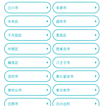
立川市
多摩市
中央区
調布市
千代田区
豊島区
中野区
西東京市
練馬区
八王子市
羽村市
東久留米市
東村山市
東大和市
日野市
日の出町