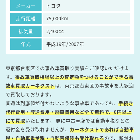
メーカー
トヨタ
走行距離
75,000km
排気量
2,400cc
年式
平成19年/2007年
東京都台東区での事故車買取り実績をご確認いただけま
す。
事故車買取相場以上の査定額をつけることができる事
故車買取カーネクスト
は、東京都台東区の事故車を大歓迎
で買取しております。
普通は到底値が付かないような事故車であっても、
手続き
代行費用・陸送費用・廃車費用など全て無料で、0円以上
にて買取
いたします。 更に中古車店では自動車税などの
還付金を受け取れませんが、
カーネクストであれば自動車
税・自動車重量税・自賠責保険も受け取れる
ので、断然お