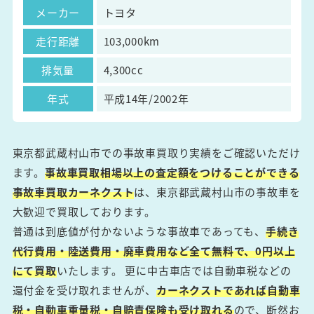
メーカー
トヨタ
走行距離
103,000km
排気量
4,300cc
年式
平成14年/2002年
東京都武蔵村山市での事故車買取り実績をご確認いただけ
ます。
事故車買取相場以上の査定額をつけることができる
事故車買取カーネクスト
は、東京都武蔵村山市の事故車を
大歓迎で買取しております。
普通は到底値が付かないような事故車であっても、
手続き
代行費用・陸送費用・廃車費用など全て無料で、0円以上
にて買取
いたします。 更に中古車店では自動車税などの
還付金を受け取れませんが、
カーネクストであれば自動車
税・自動車重量税・自賠責保険も受け取れる
ので、断然お