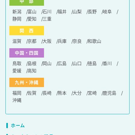
中 部
新潟
富山
石川
福井
山梨
長野
岐阜
静岡
愛知
三重
関 西
滋賀
京都
大阪
兵庫
奈良
和歌山
中国・四国
鳥取
島根
岡山
広島
山口
徳島
香川
愛媛
高知
九州・沖縄
福岡
佐賀
長崎
熊本
大分
宮崎
鹿児島
沖縄
ホーム