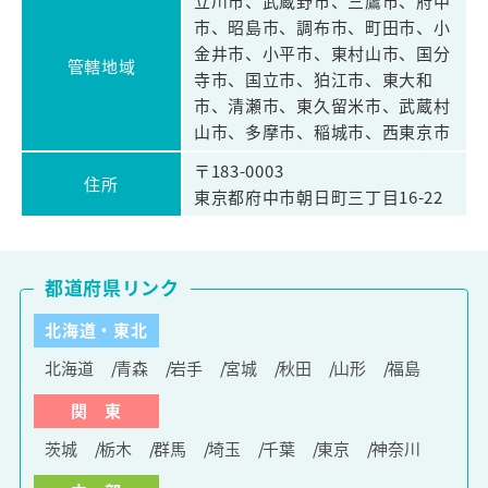
立川市、武蔵野市、三鷹市、府中
市、昭島市、調布市、町田市、小
金井市、小平市、東村山市、国分
管轄地域
寺市、国立市、狛江市、東大和
市、清瀬市、東久留米市、武蔵村
山市、多摩市、稲城市、西東京市
〒183-0003
住所
東京都府中市朝日町三丁目16-22
都道府県リンク
北海道・東北
北海道
青森
岩手
宮城
秋田
山形
福島
関 東
茨城
栃木
群馬
埼玉
千葉
東京
神奈川