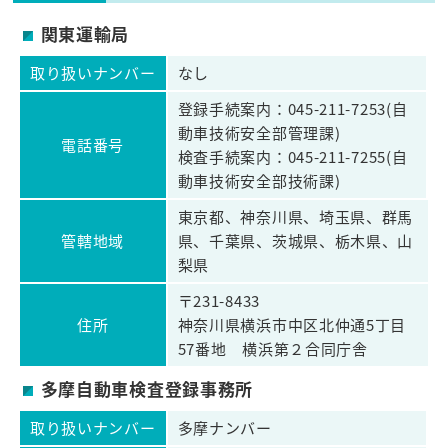
関東運輸局
取り扱いナンバー
なし
登録手続案内：045-211-7253(自
動車技術安全部管理課)
電話番号
検査手続案内：045-211-7255(自
動車技術安全部技術課)
東京都、神奈川県、埼玉県、群馬
管轄地域
県、千葉県、茨城県、栃木県、山
梨県
〒231-8433
住所
神奈川県横浜市中区北仲通5丁目
57番地 横浜第２合同庁舎
多摩自動車検査登録事務所
取り扱いナンバー
多摩ナンバー