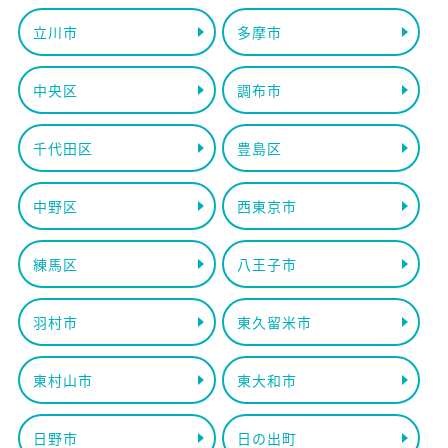
立川市
多摩市
中央区
調布市
千代田区
豊島区
中野区
西東京市
練馬区
八王子市
羽村市
東久留米市
東村山市
東大和市
日野市
日の出町