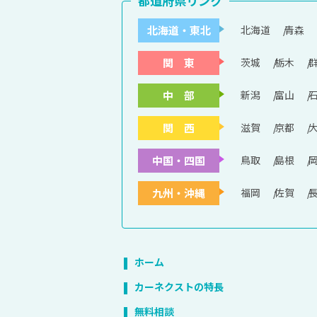
都道府県リンク
北海道・東北
北海道
青森
関 東
茨城
栃木
中 部
新潟
富山
関 西
滋賀
京都
中国・四国
鳥取
島根
九州・沖縄
福岡
佐賀
ホーム
カーネクストの特長
無料相談