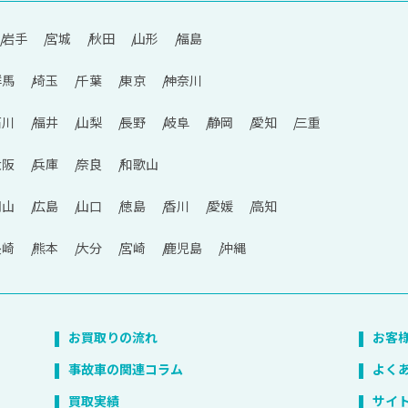
岩手
宮城
秋田
山形
福島
群馬
埼玉
千葉
東京
神奈川
石川
福井
山梨
長野
岐阜
静岡
愛知
三重
大阪
兵庫
奈良
和歌山
岡山
広島
山口
徳島
香川
愛媛
高知
長崎
熊本
大分
宮崎
鹿児島
沖縄
お買取りの流れ
お客
事故車の関連コラム
よく
買取実績
サイ