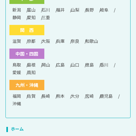
新潟
富山
石川
福井
山梨
長野
岐阜
静岡
愛知
三重
関 西
滋賀
京都
大阪
兵庫
奈良
和歌山
中国・四国
鳥取
島根
岡山
広島
山口
徳島
香川
愛媛
高知
九州・沖縄
福岡
佐賀
長崎
熊本
大分
宮崎
鹿児島
沖縄
ホーム