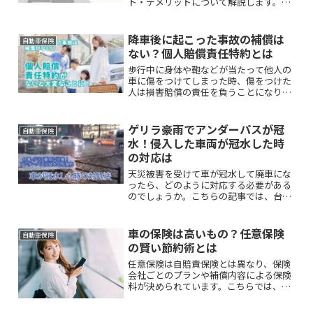
ト・デメリットについて解説します。ま
た、事故車の対応方法としておすすめの
方法をご紹介いたします。
降車後に起こった事故の補償は
自動車保険
ない？個人賠償責任特約とは
歩行中に身体や鞄などが当たって他人の
車に傷をつけてしまった時、傷をつけた
人は損害賠償の責任を負うことになりま
す。加害者側として、車の修理費用の支
払いなどの対応もしなくてはいけませ
ん。このような損害を賠償できる【個人
ゲリラ豪雨でアンダーパスが冠
自動車保険
賠償責任保険（特約）】をご存知でしょ
水！侵入した車両が冠水した時
うか。
の対応は
天災被害を受けて車が冠水して廃車にな
ったら、どのように対応する必要がある
のでしょうか。こちらの記事では、台風
や豪雨災害による冠水車の廃車方法につ
いて解説します。
車の保険は高いもの？任意保険
自動車保険
の賢い節約術とは
任意保険は自賠責保険とは異なり、保険
会社ごとのプランや補償内容による保険
料が決められています。こちらでは、任
意保険に加入するにあたり、必要な補償
はしっかりと受けられるようにすること