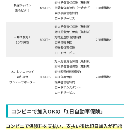
対物賠償責任保険（無制限）
損保ジャパン
650円～
搭乗者傷害特約（一時金払）
12時間単位
乗るピタ！
自損事故傷害特約
ロードサービス
対人賠償責任保険（無制限）
対物賠償責任保険（無制限）
三井住友海上
対物超過修理費特約
800円～
24時間単位
1DAY保険
自損傷害保険
搭乗者傷害保険
ロードサービス
対人賠償責任保険（無制限）
対物賠償責任保険（無制限）
あいおいニッセイ
対物超過修理費特約
同和損保
800円～
自損傷害保険
24時間単位
ワンデーサポーター
搭乗者傷害特約
ロードアシスタント
ロードサービス
コンビニで加入OKの「1日自動車保険」
コンビニで保険料を支払い、支払い後は即日加入が可能