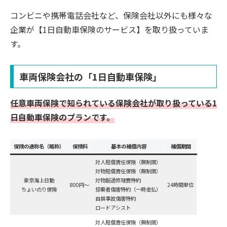
コンビニや携帯電話会社など、保険会社以外にも様々な
企業が【1日自動車保険のサービス】を取り扱っていま
す。
車両保険会社の「1日自動車保険」
任意車両保険で知られている保険会社が
取り扱って
いる1
日自動車保険のプランです。
保険の通称名（略称）
保険料
基本の補償内容
補償期間
対人賠償責任保険（無制限）
対物賠償責任保険（無制限）
東京海上日動
対物超過修理費特約
800円～
24時間単位
ちょいのり保険
搭乗者傷害特約（一時金払）
自損事故傷害特約
ロードアシスト
対人賠償責任保険（無制限）