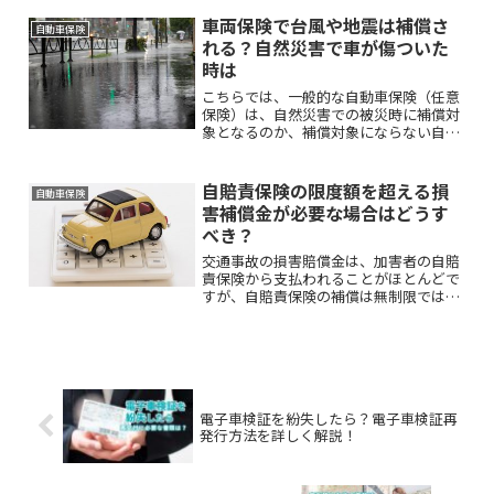
を前提に、保険料を節約する『任意保険
車両保険で台風や地震は補償さ
の節約術』をご紹介します。
自動車保険
れる？自然災害で車が傷ついた
時は
こちらでは、一般的な自動車保険（任意
保険）は、自然災害での被災時に補償対
象となるのか、補償対象にならない自然
災害はあるのかなど解説します。また、
自動車保険の特約利用についても、あわ
せて詳しく解説します。
自賠責保険の限度額を超える損
自動車保険
害補償金が必要な場合はどうす
べき？
交通事故の損害賠償金は、加害者の自賠
責保険から支払われることがほとんどで
すが、自賠責保険の補償は無制限ではな
く、支払い限度額が決まっています。こ
ちらでは、自賠責保険の限度額がいくら
なのかや限度額を超える損害賠償金が必
要な場合の対処法、損害賠償金の請求方
法などについて詳しく解説していきま
す。
電子車検証を紛失したら？電子車検証再
発行方法を詳しく解説！