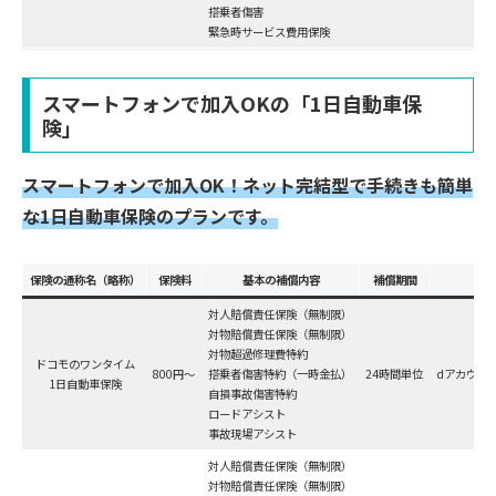
搭乗者傷害
緊急時サービス費用保険
スマートフォンで加入OKの「1日自動車保
険」
スマートフォンで加入OK！ネット完結型で手続きも簡単
な1日自動車保険
のプラン
で
す。
保険の通称名（略称）
保険料
基本の補償内容
補償期間
条
対人賠償責任保険（無制限）
対物賠償責任保険（無制限）
対物超過修理費特約
ドコモのワンタイム
800円～
搭乗者傷害特約（一時金払）
24時間単位
dアカウン
1日自動車保険
自損事故傷害特約
ロードアシスト
事故現場アシスト
対人賠償責任保険（無制限）
対物賠償責任保険（無制限）