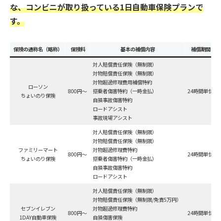
な
、
コンビニが取り扱っている1日自動車保険プランで
す。
保険の通称名（略称）
保険料
基本の補償内容
補償期間
対人賠償責任保険（無制限）
対物賠償責任保険（無制限）
対物超過修理費用補償特約
ローソン
800円～
搭乗者傷害特約（一時金払）
24時間単位
ちょいのり保険
自損事故傷害特約
ロードアシスト
事故現場アシスト
対人賠償責任保険（無制限）
対物賠償責任保険（無制限）
ファミリーマート
対物超過修理費特約
800円～
24時間単位
ちょいのり保険
搭乗者傷害特約（一時金払）
自損事故傷害特約
ロードアシスト
対人賠償責任保険（無制限）
対物賠償責任保険（無制限/免責5万円）
セブンイレブン
対物超過修理費特約
800円～
24時間単位
1DAY自動車保険
自損傷害保険