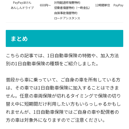
PayPayほけん
対物超過修理費特約
650円～
12時間単位
PayPay
あんしんドライブ
搭乗者傷害特約（一時金払）
自損事故傷害特約
ロードアシスタンス
まとめ
こちらの記事では、1日自動車保険の特徴や、加入方法
別の1日自動車保険の種類をご紹介しました。
普段から車に乗っていて、ご自身の車を所有している方
は、その車では1日自動車保険に加入することはできま
せん。任意の車両保険が切れるタイミングで保険の切り
替え中に短期間だけ利用したい方もいらっしゃるかもし
れませんが、1日自動車保険ではご自身の車や配偶者の
方の車は対象外になりますのでご注意ください。