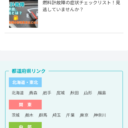
燃料計故障の症状チェックリスト！見
逃していませんか？
都道府県リンク
北海道・東北
北海道
青森
岩手
宮城
秋田
山形
福島
関 東
茨城
栃木
群馬
埼玉
千葉
東京
神奈川
中 部