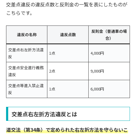
交差点違反の違反点数と反則金の一覧を表にしたものが
こちらです。
反則金（普通車の場
違反の名称
違反点数
合）
交差点右左折方法違
1点
4,000円
反
交差点安全進行義務
2点
9,000円
違反
交差点等進入禁止違
1点
6,000円
反
交差点右左折方法違反とは
道交法（第34条）で定められた右左折方法を守らないこ