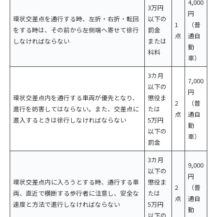
4,000
3万円
円
環状交差点を通行する時、左折・右折・転回
以下の
1
（普
をする時は、その前から左側端へ寄せて徐行
罰金
点
通自
しなければならない
または
動
科料
車）
3カ月
7,000
以下の
円
環状交差点内を通行する車両が優先となり、
懲役ま
2
（普
進行を妨害してはならない。また、交差点に
たは
点
通自
進入するときは徐行しなければならない
5万円
動
以下の
車）
罰金
3カ月
9,000
以下の
円
環状交差点内に入ろうとする時、通行する車
懲役ま
2
（普
両、直近で横断する歩行者に注意し、安全な
たは
点
通自
速度と方法で進行しなければならない
5万円
動
以下の