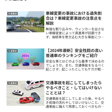
車線変更の事故における過失割
交通事故
合は？車線変更事故の注意点を
解説
無理な割り込みや、ウィンカーを出さな
い車線変更によって直進車が回避でき
ず、後続車を巻き込む大きな事故につな
がってしまうこともあります。このよう
な車線変更時に起こる事故について、車
線変更を行った車と直進車、双方の過失
【2024年最新】安全性能の高い
交通事故
割合はどのようにして決まるのか、ご存
普通車のランキングをご紹介
じでしょうか。
安全な車とはどのような基準で決めるの
でしょうか。また、交通事故をなるべく
起こさず、起こったとしてもケガが軽く
て済む普通車の車種はどれなのでしょう
か。こちらでは、車の安全性能の測り方
や安全性能の高い普通車の車種をご紹介
交通事故を起こしてしまったら
交通事故
します。
やるべきこと・してはいけない
こととは？
交通事故を起こしてしまった後、やるべ
き処理の流れやしてはいけないこと、交
通事故に備えて用意しておくべきものな
ど、いざというときのために知っておき