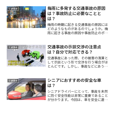
たい情報について詳しく解説していま
す。
梅雨に多発する交通事故の原因
交通事故
は？事故防止に必要なことと
は？
梅雨の時期に起きる交通事故の原因には
どのようなものがあるのでしょうか。梅
雨に起きる事故の原因や事故防止のポイ
ントについて解説していきます。
交通事故の示談交渉の注意点
交通事故
は？自分で対応できる？
交通事故にあった際、その被害の清算と
して示談という形で交渉を行う場合がほ
とんどです。しかし、事故などにあうこ
とがなければ示談をする機会は普段の生
活にはないため、示談の経験があるとい
う人の方が少ないのではないでしょう
シニアにおすすめの安全な車
交通事故
か？あまり知られていない交通事故の示
は？
談交渉時の注意点や示談交渉に必要な書
類について、こちらでご紹介します。
シニアドライバーにとって、事故を未然
に防ぐ安全性能は非常に重要であること
が分かります。今回は、車を安全に運転
したいシニアにおすすめな安全な車をご
紹介いたします。