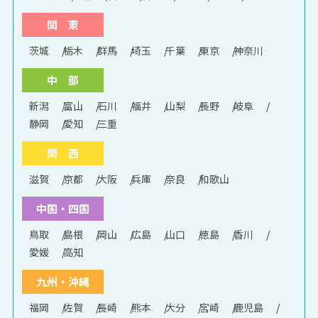
関 東
茨城
栃木
群馬
埼玉
千葉
東京
神奈川
中 部
新潟
富山
石川
福井
山梨
長野
岐阜
静岡
愛知
三重
関 西
滋賀
京都
大阪
兵庫
奈良
和歌山
中国・四国
鳥取
島根
岡山
広島
山口
徳島
香川
愛媛
高知
九州・沖縄
福岡
佐賀
長崎
熊本
大分
宮崎
鹿児島