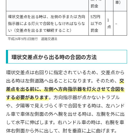
車）
罰金
環状交差点を出る時は、左側の手または方向
5万円
1
指示器による灯火で合図をしなければならな
以下の
–
点
い（交差点を出るまで継続すること）
罰金
平成26年9月1日施行 道路交通法
環状交差点から出る時の合図の方法
環状交差点は右回りに指定されているため、交差点から
出る時は左側道路へ出ることになります。そのため、
交
差点を出る前に、左側へ方向指示器を灯火させて合図を
する必要があります
。方向指示器が点かないトラブル
や、夕陽等で見えづらく手で合図をする時は、左ハンド
ル車で車体左側面の外へ腕を出せる時は、左腕を外に出
して水平に伸ばします。右ハンドル車の時は、右腕を車
体右側面から外に出して、肘を垂直に上に曲げます。