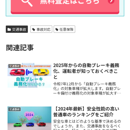
交通事故
事故対応
任意保険
関連記事
2025年からの自動ブレーキ義務
交通事故
化、運転者が知っておくべきこ
と
令和7年12月から「自動ブレーキ義務
化」の対象車種が拡大します。自動ブレ
ーキ備付け義務化の対象車種が拡大する
適用時期や、衝突被害軽減ブレーキ
「AEBS」はどんな基準を満たすと認定さ
れるのか、について詳しく解説します。
【2024年最新】安全性能の高い
交通事故
普通車のランキングをご紹介
安全な車とはどのような基準で決めるの
でしょうか。また、交通事故をなるべく