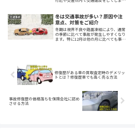
付近や交差点内で交通違反をしてしまっ
た時、プラスされる違反点数や罰則（罰
金時）について、守るべき運転ルールと
合わせてくわしく解説します。
冬は交通事故が多い？原因や注
交通事故
意点、対策をご紹介
冬期は視界不良や路面凍結により、通常
の季節に比べて事故が発生しやすくなり
ます。特に12月は他の月に比べても事故
発生件数が多く、注意が必要です。こち
らでは冬場に起こる事故の原因や注意
点、対策について解説していきます。
修復歴がある車の買取査定時のデメリッ
トとは？修復歴車でも高く売る方法
事故修復歴の価格落ちを保険会社に認め
させる方法