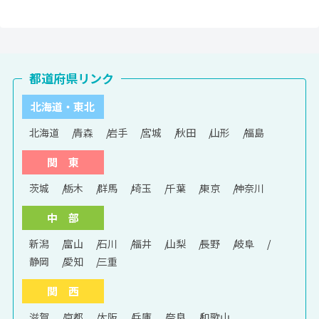
都道府県リンク
北海道・東北
北海道
青森
岩手
宮城
秋田
山形
福島
関 東
茨城
栃木
群馬
埼玉
千葉
東京
神奈川
中 部
新潟
富山
石川
福井
山梨
長野
岐阜
静岡
愛知
三重
関 西
滋賀
京都
大阪
兵庫
奈良
和歌山