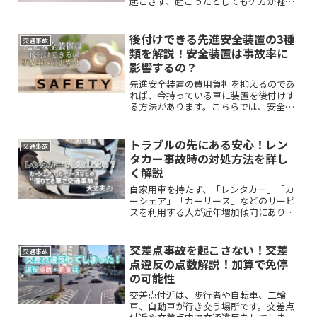
起こさず、起こったとしてもケガが軽く
て済む普通車の車種はどれなのでしょう
か。こちらでは、車の安全性能の測り方
や安全性能の高い普通車の車種をご紹介
後付けできる先進安全装置の3種
交通事故
します。
類を解説！安全装置は事故率に
影響するの？
先進安全装置の費用負担を抑えるのであ
れば、今持っている車に装置を後付けす
る方法があります。こちらでは、安全装
置をつけることで車の事故発生率に影響
はあるのか、後付けできる先進安全装置
の種類はなにがあるのか、詳しく解説し
トラブルの先にある安心！レン
交通事故
ます。
タカー事故時の対処方法を詳し
く解説
自家用車を持たず、「レンタカー」「カ
ーシェア」「カーリース」などのサービ
スを利用する人が近年増加傾向にありま
す。それぞれのサービスを比較検討しな
がら、サービスを利用して借りた車で事
故を起こしてしまった場合の対応などに
交差点事故を起こさない！交差
交通事故
ついても併せて解説します。
点違反の点数解説！加算で免停
の可能性
交差点付近は、歩行者や自転車、二輪
車、自動車が行き交う場所です。交差点