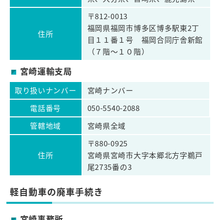
〒812-0013
福岡県福岡市博多区博多駅東2丁
住所
目１１番１号 福岡合同庁舎新館
（７階～１０階）
宮崎運輸支局
取り扱いナンバー
宮崎ナンバー
電話番号
050-5540-2088
管轄地域
宮崎県全域
〒880-0925
住所
宮崎県宮崎市大字本郷北方字鵜戸
尾2735番の3
軽自動車の廃車手続き
宮崎事務所