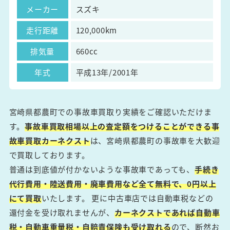
メーカー
スズキ
走行距離
120,000km
排気量
660cc
年式
平成13年/2001年
宮崎県都農町での事故車買取り実績をご確認いただけま
す。
事故車買取相場以上の査定額をつけることができる事
故車買取カーネクスト
は、宮崎県都農町の事故車を大歓迎
で買取しております。
普通は到底値が付かないような事故車であっても、
手続き
代行費用・陸送費用・廃車費用など全て無料で、0円以上
にて買取
いたします。 更に中古車店では自動車税などの
還付金を受け取れませんが、
カーネクストであれば自動車
税・自動車重量税・自賠責保険も受け取れる
ので、断然お