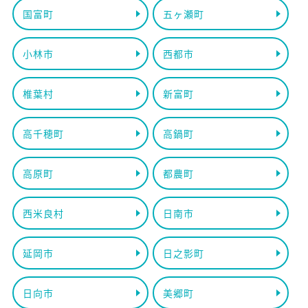
国富町
五ヶ瀬町
小林市
西都市
椎葉村
新富町
高千穂町
高鍋町
高原町
都農町
西米良村
日南市
延岡市
日之影町
日向市
美郷町