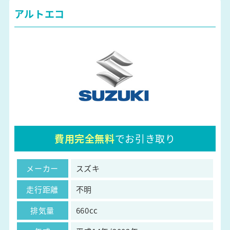
アルトエコ
費用完全無料
でお引き取り
メーカー
スズキ
走行距離
不明
排気量
660cc