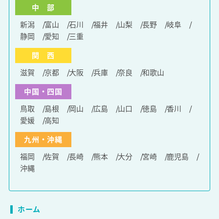
中 部
新潟
富山
石川
福井
山梨
長野
岐阜
静岡
愛知
三重
関 西
滋賀
京都
大阪
兵庫
奈良
和歌山
中国・四国
鳥取
島根
岡山
広島
山口
徳島
香川
愛媛
高知
九州・沖縄
福岡
佐賀
長崎
熊本
大分
宮崎
鹿児島
沖縄
ホーム