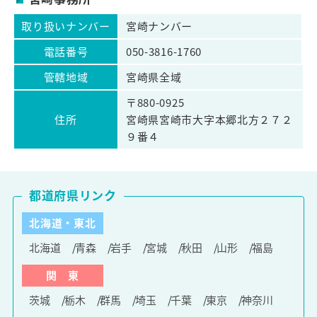
取り扱いナンバー
宮崎ナンバー
電話番号
050-3816-1760
管轄地域
宮崎県全域
〒880-0925
住所
宮崎県宮崎市大字本郷北方２７２
９番４
都道府県リンク
北海道・東北
北海道
青森
岩手
宮城
秋田
山形
福島
関 東
茨城
栃木
群馬
埼玉
千葉
東京
神奈川