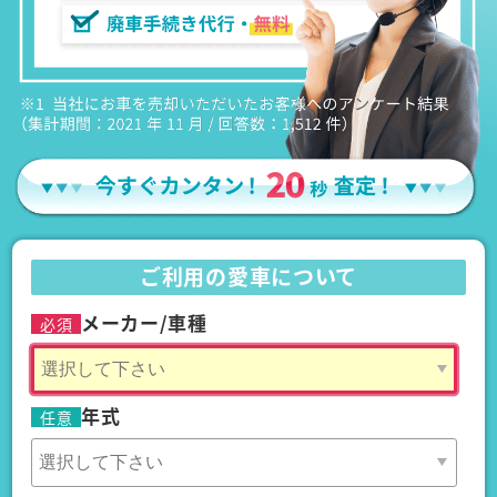
ご利用の愛車について
メーカー/車種
必須
年式
任意