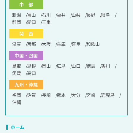
中 部
新潟
富山
石川
福井
山梨
長野
岐阜
静岡
愛知
三重
関 西
滋賀
京都
大阪
兵庫
奈良
和歌山
中国・四国
鳥取
島根
岡山
広島
山口
徳島
香川
愛媛
高知
九州・沖縄
福岡
佐賀
長崎
熊本
大分
宮崎
鹿児島
沖縄
ホーム