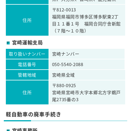
〒812-0013
福岡県福岡市博多区博多駅東2丁
住所
目１１番１号 福岡合同庁舎新館
（７階～１０階）
宮崎運輸支局
取り扱いナンバー
宮崎ナンバー
電話番号
050-5540-2088
管轄地域
宮崎県全域
〒880-0925
住所
宮崎県宮崎市大字本郷北方字鵜戸
尾2735番の3
軽自動車の廃車手続き
宮崎事務所