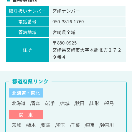
取り扱いナンバー
宮崎ナンバー
電話番号
050-3816-1760
管轄地域
宮崎県全域
〒880-0925
住所
宮崎県宮崎市大字本郷北方２７２
９番４
都道府県リンク
北海道・東北
北海道
青森
岩手
宮城
秋田
山形
福島
関 東
茨城
栃木
群馬
埼玉
千葉
東京
神奈川