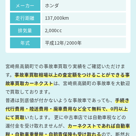
メーカー
ホンダ
走行距離
137,000km
排気量
2,000cc
年式
平成12年/2000年
宮崎県高鍋町での事故車買取り実績をご確認いただけま
す。
事故車買取相場以上の査定額をつけることができる事
故車買取カーネクスト
は、宮崎県高鍋町の事故車を大歓迎
で買取しております。
普通は到底値が付かないような事故車であっても、
手続き
代行費用・陸送費用・廃車費用など全て無料で、0円以上
にて買取
いたします。 更に中古車店では自動車税などの
還付金を受け取れませんが、
カーネクストであれば自動車
税・自動車重量税・自賠責保険も受け取れる
ので、断然お