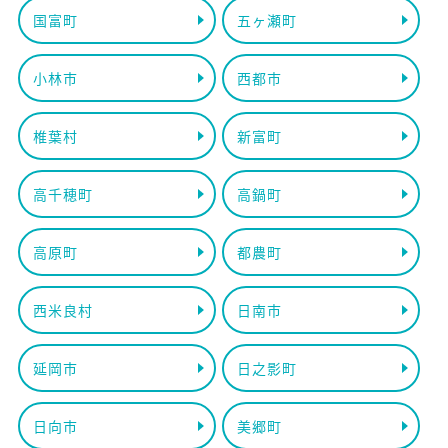
国富町
五ヶ瀬町
小林市
西都市
椎葉村
新富町
高千穂町
高鍋町
高原町
都農町
西米良村
日南市
延岡市
日之影町
日向市
美郷町