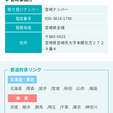
取り扱いナンバー
宮崎ナンバー
電話番号
050-3816-1760
管轄地域
宮崎県全域
〒880-0925
住所
宮崎県宮崎市大字本郷北方２７２
９番４
都道府県リンク
北海道・東北
北海道
青森
岩手
宮城
秋田
山形
福島
関 東
茨城
栃木
群馬
埼玉
千葉
東京
神奈川