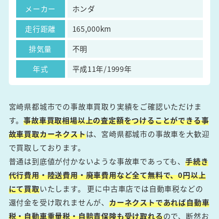
メーカー
ホンダ
走行距離
165,000km
排気量
不明
年式
平成11年/1999年
宮崎県都城市での事故車買取り実績をご確認いただけま
す。
事故車買取相場以上の査定額をつけることができる事
故車買取カーネクスト
は、宮崎県都城市の事故車を大歓迎
で買取しております。
普通は到底値が付かないような事故車であっても、
手続き
代行費用・陸送費用・廃車費用など全て無料で、0円以上
にて買取
いたします。 更に中古車店では自動車税などの
還付金を受け取れませんが、
カーネクストであれば自動車
税・自動車重量税・自賠責保険も受け取れる
ので、断然お