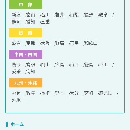
中 部
新潟
富山
石川
福井
山梨
長野
岐阜
静岡
愛知
三重
関 西
滋賀
京都
大阪
兵庫
奈良
和歌山
中国・四国
鳥取
島根
岡山
広島
山口
徳島
香川
愛媛
高知
九州・沖縄
福岡
佐賀
長崎
熊本
大分
宮崎
鹿児島
沖縄
ホーム