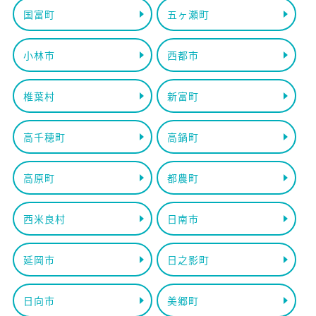
国富町
五ヶ瀬町
小林市
西都市
椎葉村
新富町
高千穂町
高鍋町
高原町
都農町
西米良村
日南市
延岡市
日之影町
日向市
美郷町