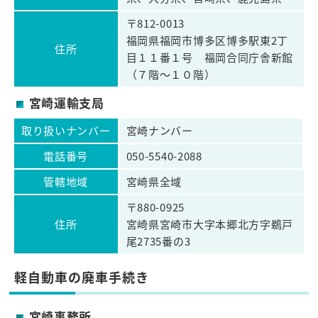
〒812-0013
福岡県福岡市博多区博多駅東2丁
住所
目１１番１号 福岡合同庁舎新館
（７階～１０階）
宮崎運輸支局
取り扱いナンバー
宮崎ナンバー
電話番号
050-5540-2088
管轄地域
宮崎県全域
〒880-0925
住所
宮崎県宮崎市大字本郷北方字鵜戸
尾2735番の3
軽自動車の廃車手続き
宮崎事務所