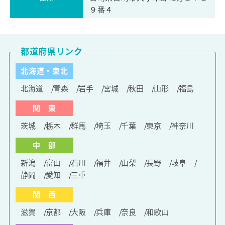
９番４
都道府県リンク
北海道・東北
北海道
青森
岩手
宮城
秋田
山形
福島
関 東
茨城
栃木
群馬
埼玉
千葉
東京
神奈川
中 部
新潟
富山
石川
福井
山梨
長野
岐阜
静岡
愛知
三重
関 西
滋賀
京都
大阪
兵庫
奈良
和歌山