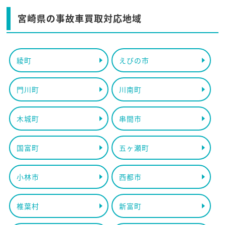
宮崎県の事故車買取対応地域
綾町
えびの市
門川町
川南町
木城町
串間市
国富町
五ヶ瀬町
小林市
西都市
椎葉村
新富町