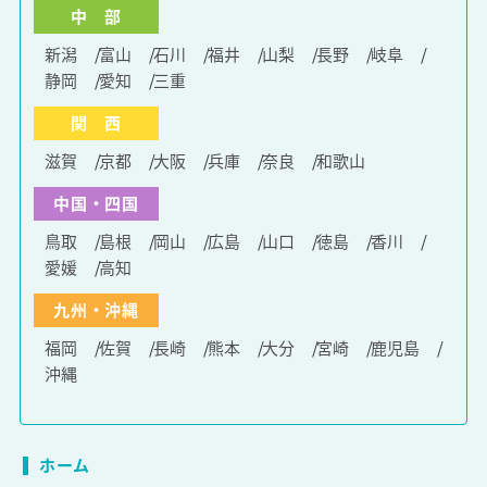
中 部
新潟
富山
石川
福井
山梨
長野
岐阜
静岡
愛知
三重
関 西
滋賀
京都
大阪
兵庫
奈良
和歌山
中国・四国
鳥取
島根
岡山
広島
山口
徳島
香川
愛媛
高知
九州・沖縄
福岡
佐賀
長崎
熊本
大分
宮崎
鹿児島
沖縄
ホーム