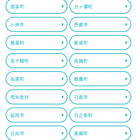
国富町
五ヶ瀬町
小林市
西都市
椎葉村
新富町
高千穂町
高鍋町
高原町
都農町
西米良村
日南市
延岡市
日之影町
日向市
美郷町