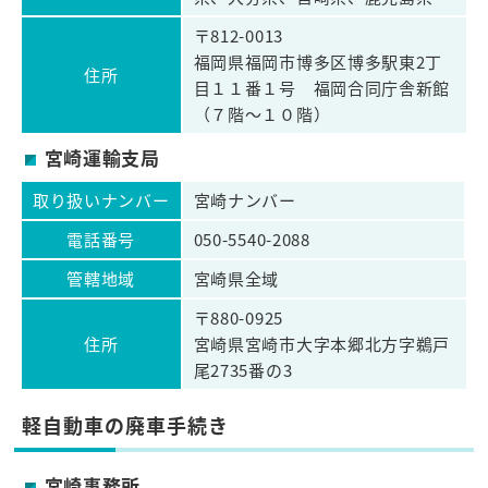
〒812-0013
福岡県福岡市博多区博多駅東2丁
住所
目１１番１号 福岡合同庁舎新館
（７階～１０階）
宮崎運輸支局
取り扱いナンバー
宮崎ナンバー
電話番号
050-5540-2088
管轄地域
宮崎県全域
〒880-0925
住所
宮崎県宮崎市大字本郷北方字鵜戸
尾2735番の3
軽自動車の廃車手続き
宮崎事務所