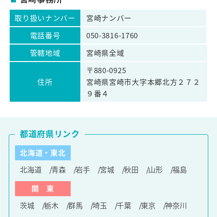
取り扱いナンバー
宮崎ナンバー
電話番号
050-3816-1760
管轄地域
宮崎県全域
〒880-0925
住所
宮崎県宮崎市大字本郷北方２７２
９番４
都道府県リンク
北海道・東北
北海道
青森
岩手
宮城
秋田
山形
福島
関 東
茨城
栃木
群馬
埼玉
千葉
東京
神奈川