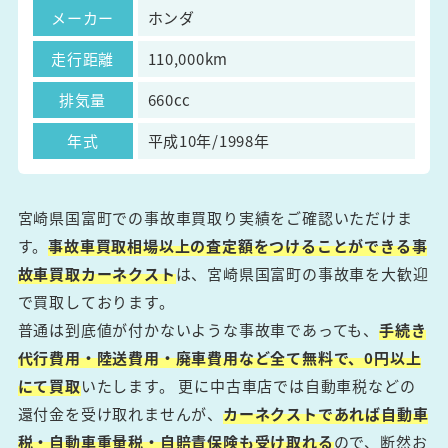
メーカー
ホンダ
走行距離
110,000km
排気量
660cc
年式
平成10年/1998年
宮崎県国富町での事故車買取り実績をご確認いただけま
す。
事故車買取相場以上の査定額をつけることができる事
故車買取カーネクスト
は、宮崎県国富町の事故車を大歓迎
で買取しております。
普通は到底値が付かないような事故車であっても、
手続き
代行費用・陸送費用・廃車費用など全て無料で、0円以上
にて買取
いたします。 更に中古車店では自動車税などの
還付金を受け取れませんが、
カーネクストであれば自動車
税・自動車重量税・自賠責保険も受け取れる
ので、断然お