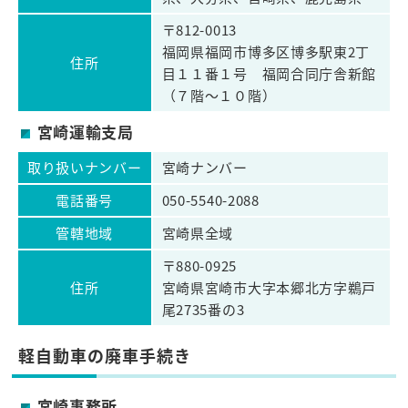
〒812-0013
福岡県福岡市博多区博多駅東2丁
住所
目１１番１号 福岡合同庁舎新館
（７階～１０階）
宮崎運輸支局
取り扱いナンバー
宮崎ナンバー
電話番号
050-5540-2088
管轄地域
宮崎県全域
〒880-0925
住所
宮崎県宮崎市大字本郷北方字鵜戸
尾2735番の3
軽自動車の廃車手続き
宮崎事務所