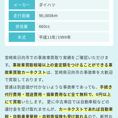
メーカー
ダイハツ
走行距離
90,000km
排気量
660cc
年式
平成11年/1999年
宮崎県日向市での事故車買取り実績をご確認いただけま
す。
事故車買取相場以上の査定額をつけることができる事
故車買取カーネクスト
は、宮崎県日向市の事故車を大歓迎
で買取しております。
普通は到底値が付かないような事故車であっても、
手続き
代行費用・陸送費用・廃車費用など全て無料で、0円以上
にて買取
いたします。 更に中古車店では自動車税などの
還付金を受け取れませんが、
カーネクストであれば自動車
税・自動車重量税・自賠責保険も受け取れる
ので、断然お