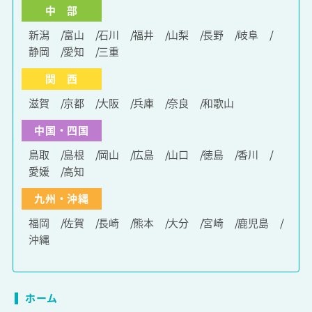
中 部
新潟
富山
石川
福井
山梨
長野
岐阜
静岡
愛知
三重
関 西
滋賀
京都
大阪
兵庫
奈良
和歌山
中国・四国
鳥取
島根
岡山
広島
山口
徳島
香川
愛媛
高知
九州・沖縄
福岡
佐賀
長崎
熊本
大分
宮崎
鹿児島
沖縄
ホーム