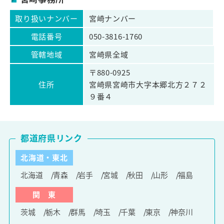
取り扱いナンバー
宮崎ナンバー
電話番号
050-3816-1760
管轄地域
宮崎県全域
〒880-0925
住所
宮崎県宮崎市大字本郷北方２７２
９番４
都道府県リンク
北海道・東北
北海道
青森
岩手
宮城
秋田
山形
福島
関 東
茨城
栃木
群馬
埼玉
千葉
東京
神奈川