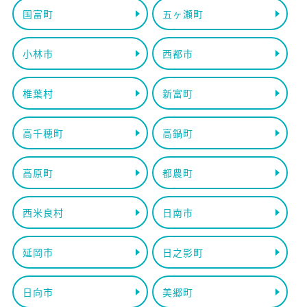
国富町
五ヶ瀬町
小林市
西都市
椎葉村
新富町
高千穂町
高鍋町
高原町
都農町
西米良村
日南市
延岡市
日之影町
日向市
美郷町