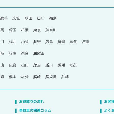
岩手
宮城
秋田
山形
福島
群馬
埼玉
千葉
東京
神奈川
石川
福井
山梨
長野
岐阜
静岡
愛知
三重
大阪
兵庫
奈良
和歌山
岡山
広島
山口
徳島
香川
愛媛
高知
長崎
熊本
大分
宮崎
鹿児島
沖縄
お買取りの流れ
お客
事故車の関連コラム
よく