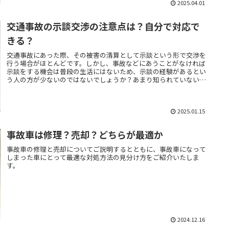
2025.04.01
交通事故の示談交渉の注意点は？自分で対応で
きる？
交通事故にあった際、その被害の清算として示談という形で交渉を
行う場合がほとんどです。しかし、事故などにあうことがなければ
示談をする機会は普段の生活にはないため、示談の経験があるとい
う人の方が少ないのではないでしょうか？あまり知られていない交
通事故の示談交渉時の注意点や示談交渉に必要な書類について、こ
ちらでご紹介します。
2025.01.15
事故車は修理？売却？どちらが最適か
事故車の修理と売却についてご説明するとともに、事故車になって
しまった車にとって最適な対処方法の見分け方をご紹介いたしま
す。
2024.12.16