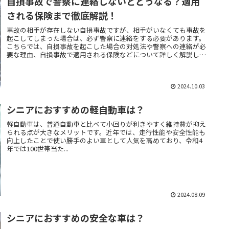
自損事故で警察に連絡しないとどうなる？適用
される保険まで徹底解説！
事故の相手が存在しない自損事故ですが、相手がいなくても事故を
起こしてしまった場合は、必ず警察に連絡をする必要があります。
こちらでは、自損事故を起こした場合の対処法や警察への連絡が必
要な理由、自損事故で適用される保険などについて詳しく解説して
いきます。
2024.10.03
シニアにおすすめの軽自動車は？
軽自動車は、普通自動車と比べて小回りが利きやすく維持費が抑え
られる点が大きなメリットです。近年では、走行性能や安全性能も
向上したことで使い勝手のよい車として人気を高めており、令和4
年では100世帯当た...
2024.08.09
シニアにおすすめの安全な車は？