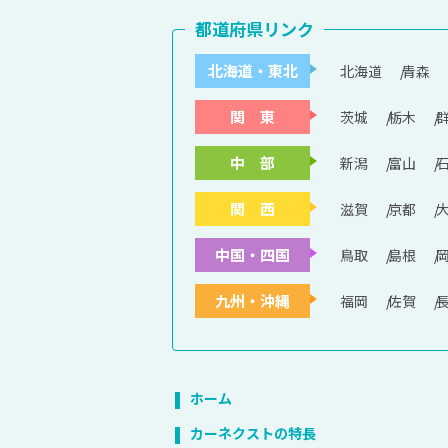
都道府県リンク
北海道・東北
北海道
青森
関 東
茨城
栃木
中 部
新潟
富山
関 西
滋賀
京都
中国・四国
鳥取
島根
九州・沖縄
福岡
佐賀
ホーム
カーネクストの特長