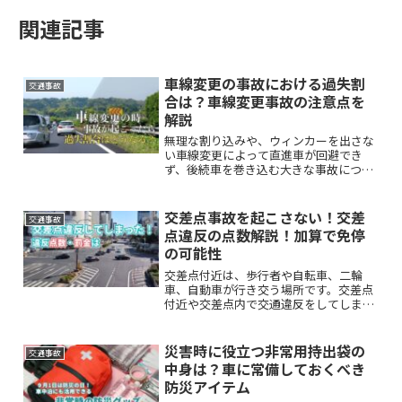
関連記事
車線変更の事故における過失割
交通事故
合は？車線変更事故の注意点を
解説
無理な割り込みや、ウィンカーを出さな
い車線変更によって直進車が回避でき
ず、後続車を巻き込む大きな事故につな
がってしまうこともあります。このよう
な車線変更時に起こる事故について、車
線変更を行った車と直進車、双方の過失
交差点事故を起こさない！交差
交通事故
割合はどのようにして決まるのか、ご存
点違反の点数解説！加算で免停
じでしょうか。
の可能性
交差点付近は、歩行者や自転車、二輪
車、自動車が行き交う場所です。交差点
付近や交差点内で交通違反をしてしまっ
た時、プラスされる違反点数や罰則（罰
金時）について、守るべき運転ルールと
合わせてくわしく解説します。
災害時に役立つ非常用持出袋の
交通事故
中身は？車に常備しておくべき
防災アイテム