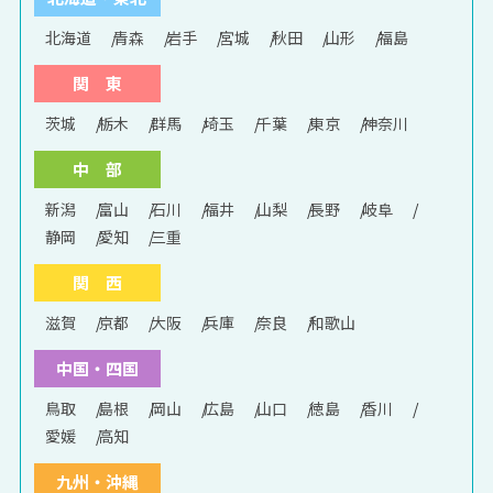
北海道
青森
岩手
宮城
秋田
山形
福島
関 東
茨城
栃木
群馬
埼玉
千葉
東京
神奈川
中 部
新潟
富山
石川
福井
山梨
長野
岐阜
静岡
愛知
三重
関 西
滋賀
京都
大阪
兵庫
奈良
和歌山
中国・四国
鳥取
島根
岡山
広島
山口
徳島
香川
愛媛
高知
九州・沖縄