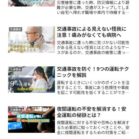
災害被害に遭った時、防災情報により避
難が必要な時、交通がストップしてしま
い自宅へ帰れず職場や車内で待機する必
要がある時など、非常時に備えておくべ
き防災グッズにはどんなものがあるか、
詳しくご紹介します。
交通事故による見えない怪我に
交通事故
注意！痛みがなくても病院へ
交通事故に遭った時に気づかない可能性
がある見えない怪我とはどのようなケー
スがあるのか、交通事故の被害に遭った
人が注意すべきポイントを解説します。
交通事故を防ぐ！9つの運転テク
交通事故
ニックを解説
運転するときにいくつかのポイントを注
意することで、事故にあう危険性や事故
を起こす可能性を低くすることができま
す。交通事故にあわない・起こさないた
めの9つの運転テクニックを紹介しま
す。
夜間運転の不安を解消する！安
交通事故
全運転の秘訣とは？
夜間運転に対する不安や恐怖心を解消す
るため事前に知っておくべきことや、安
全に夜間運転をするための対策をご紹介
します。