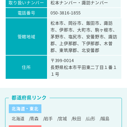
取り扱いナンバー
松本ナンバー・諏訪ナンバー
電話番号
050-3816-1855
松本市、岡谷市、飯田市、諏訪
市、伊那市、大町市、駒ヶ根市、
管轄地域
茅野市、塩尻市、安曇野市、諏訪
郡、上伊那郡、下伊那郡、木曽
郡、東筑摩郡、北安曇郡
〒399-0014
住所
長野県松本市平田東二丁目１番１
１号
都道府県リンク
北海道・東北
北海道
青森
岩手
宮城
秋田
山形
福島