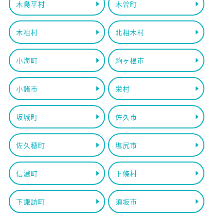
木島平村
木曽町
木祖村
北相木村
小海町
駒ヶ根市
小諸市
栄村
坂城町
佐久市
佐久穂町
塩尻市
信濃町
下條村
下諏訪町
須坂市