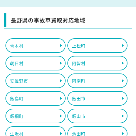
長野県の事故車買取対応地域
青木村
上松町
朝日村
阿智村
安曇野市
阿南町
飯島町
飯田市
飯綱町
飯山市
生坂村
池田町