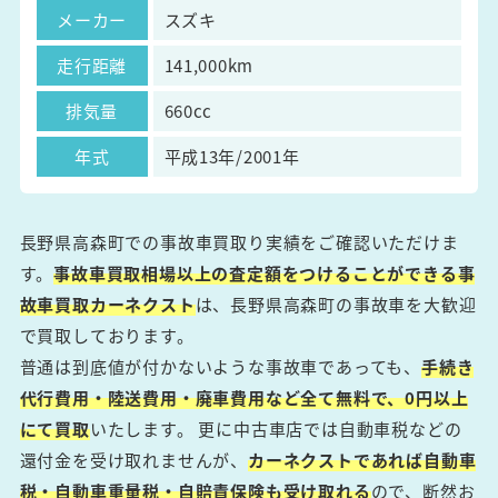
メーカー
スズキ
走行距離
141,000km
排気量
660cc
年式
平成13年/2001年
長野県高森町での事故車買取り実績をご確認いただけま
す。
事故車買取相場以上の査定額をつけることができる事
故車買取カーネクスト
は、長野県高森町の事故車を大歓迎
で買取しております。
普通は到底値が付かないような事故車であっても、
手続き
代行費用・陸送費用・廃車費用など全て無料で、0円以上
にて買取
いたします。 更に中古車店では自動車税などの
還付金を受け取れませんが、
カーネクストであれば自動車
税・自動車重量税・自賠責保険も受け取れる
ので、断然お