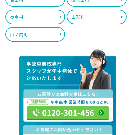
泰阜村
山形村
山ノ内町