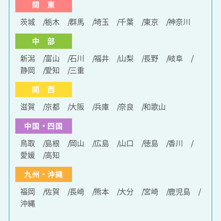
関 東
茨城
栃木
群馬
埼玉
千葉
東京
神奈川
中 部
新潟
富山
石川
福井
山梨
長野
岐阜
静岡
愛知
三重
関 西
滋賀
京都
大阪
兵庫
奈良
和歌山
中国・四国
鳥取
島根
岡山
広島
山口
徳島
香川
愛媛
高知
九州・沖縄
福岡
佐賀
長崎
熊本
大分
宮崎
鹿児島
沖縄