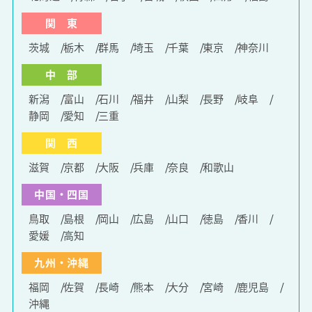
関 東
茨城
栃木
群馬
埼玉
千葉
東京
神奈川
中 部
新潟
富山
石川
福井
山梨
長野
岐阜
静岡
愛知
三重
関 西
滋賀
京都
大阪
兵庫
奈良
和歌山
中国・四国
鳥取
島根
岡山
広島
山口
徳島
香川
愛媛
高知
九州・沖縄
福岡
佐賀
長崎
熊本
大分
宮崎
鹿児島
沖縄