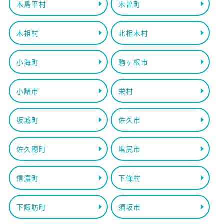
木島平村
木曽町
木祖村
北相木村
小海町
駒ヶ根市
小諸市
栄村
坂城町
佐久市
佐久穂町
塩尻市
信濃町
下條村
下諏訪町
須坂市