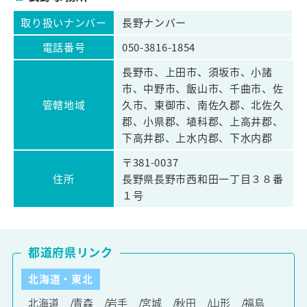
取り扱いナンバー
長野ナンバー
電話番号
050-3816-1854
長野市、上田市、須坂市、小諸
市、中野市、飯山市、千曲市、佐
管轄地域
久市、東御市、南佐久郡、北佐久
郡、小県郡、埴科郡、上高井郡、
下高井郡、上水内郡、下水内郡
〒381-0037
住所
長野県長野市西和田一丁目３８番
１号
都道府県リンク
北海道・東北
北海道
青森
岩手
宮城
秋田
山形
福島