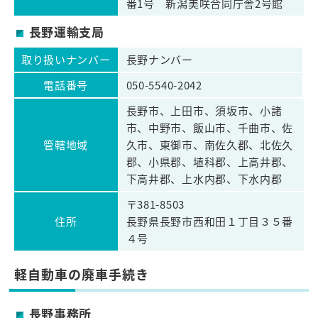
番1号 新潟美咲合同庁舎2号館
長野運輸支局
取り扱いナンバー
長野ナンバー
電話番号
050-5540-2042
長野市、上田市、須坂市、小諸
市、中野市、飯山市、千曲市、佐
管轄地域
久市、東御市、南佐久郡、北佐久
郡、小県郡、埴科郡、上高井郡、
下高井郡、上水内郡、下水内郡
〒381-8503
住所
長野県長野市西和田１丁目３５番
４号
軽自動車の廃車手続き
長野事務所