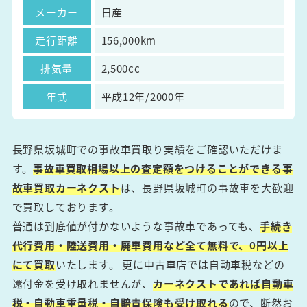
メーカー
日産
走行距離
156,000km
排気量
2,500cc
年式
平成12年/2000年
長野県坂城町での事故車買取り実績をご確認いただけま
す。
事故車買取相場以上の査定額をつけることができる事
故車買取カーネクスト
は、長野県坂城町の事故車を大歓迎
で買取しております。
普通は到底値が付かないような事故車であっても、
手続き
代行費用・陸送費用・廃車費用など全て無料で、0円以上
にて買取
いたします。 更に中古車店では自動車税などの
還付金を受け取れませんが、
カーネクストであれば自動車
税・自動車重量税・自賠責保険も受け取れる
ので、断然お