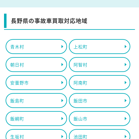
長野県の事故車買取対応地域
青木村
上松町
朝日村
阿智村
安曇野市
阿南町
飯島町
飯田市
飯綱町
飯山市
生坂村
池田町