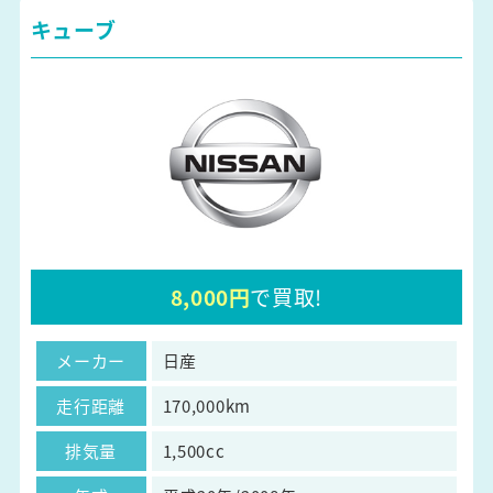
キューブ
8,000円
で買取!
メーカー
日産
走行距離
170,000km
排気量
1,500cc