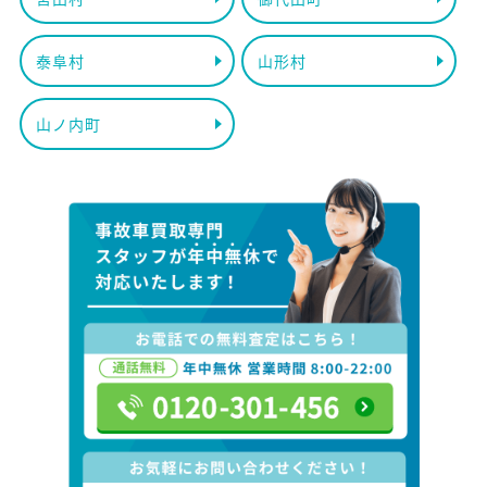
泰阜村
山形村
山ノ内町