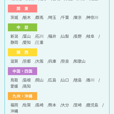
関 東
茨城
栃木
群馬
埼玉
千葉
東京
神奈川
中 部
新潟
富山
石川
福井
山梨
長野
岐阜
静岡
愛知
三重
関 西
滋賀
京都
大阪
兵庫
奈良
和歌山
中国・四国
鳥取
島根
岡山
広島
山口
徳島
香川
愛媛
高知
九州・沖縄
福岡
佐賀
長崎
熊本
大分
宮崎
鹿児島
沖縄