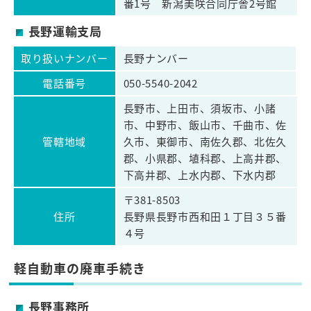
番1号 新潟美咲合同庁舎2号館
長野運輸支局
取り扱いナンバー
長野ナンバー
電話番号
050-5540-2042
長野市、上田市、須坂市、小諸
市、中野市、飯山市、千曲市、佐
管轄地域
久市、東御市、南佐久郡、北佐久
郡、小県郡、埴科郡、上高井郡、
下高井郡、上水内郡、下水内郡
〒381-8503
住所
長野県長野市西和田１丁目３５番
４号
軽自動車の廃車手続き
長野事務所