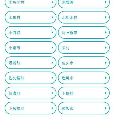
木島平村
木曽町
木祖村
北相木村
小海町
駒ヶ根市
小諸市
栄村
坂城町
佐久市
佐久穂町
塩尻市
信濃町
下條村
下諏訪町
須坂市