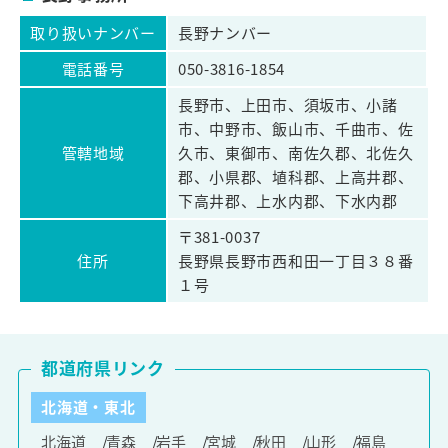
取り扱いナンバー
長野ナンバー
電話番号
050-3816-1854
長野市、上田市、須坂市、小諸
市、中野市、飯山市、千曲市、佐
管轄地域
久市、東御市、南佐久郡、北佐久
郡、小県郡、埴科郡、上高井郡、
下高井郡、上水内郡、下水内郡
〒381-0037
住所
長野県長野市西和田一丁目３８番
１号
都道府県リンク
北海道・東北
北海道
青森
岩手
宮城
秋田
山形
福島