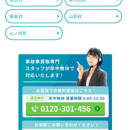
泰阜村
山形村
山ノ内町