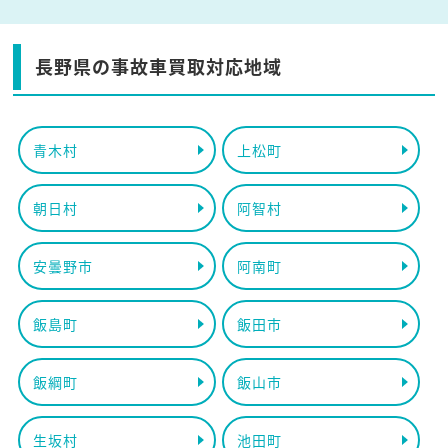
長野県の事故車買取対応地域
青木村
上松町
朝日村
阿智村
安曇野市
阿南町
飯島町
飯田市
飯綱町
飯山市
生坂村
池田町