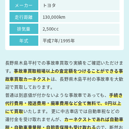
メーカー
トヨタ
走行距離
130,000km
排気量
2,500cc
年式
平成7年/1995年
長野県木島平村での事故車買取り実績をご確認いただけま
す。
事故車買取相場以上の査定額をつけることができる事
故車買取カーネクスト
は、長野県木島平村の事故車を大歓
迎で買取しております。
普通は到底値が付かないような事故車であっても、
手続き
代行費用・陸送費用・廃車費用など全て無料で、0円以上
にて買取
いたします。 更に中古車店では自動車税などの
還付金を受け取れませんが、
カーネクストであれば自動車
税・自動車重量税・自賠責保険も受け取れる
ので、断然お