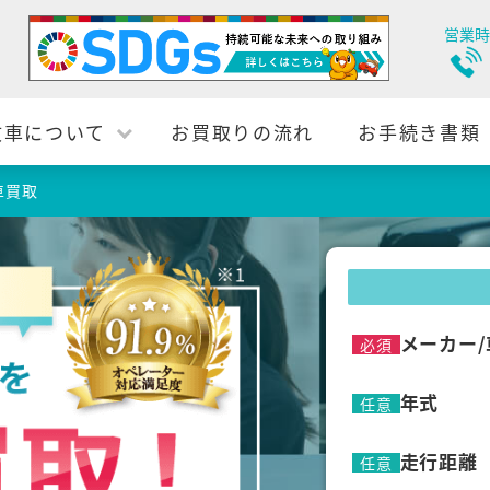
営業時
故車について
お買取りの流れ
お手続き書類
車買取
メーカー/
必須
年式
任意
走行距離
任意