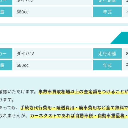
気量
660cc
年式
カー
ダイハツ
走行距離
気量
660cc
年式
確認いただけます。
事故車買取相場以上の査定額をつけること
ります。
あっても、
手続き代行費用・陸送費用・廃車費用など全て無料で
取れませんが、
カーネクストであれば自動車税・自動車重量税