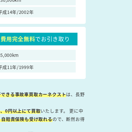
平成14年/2002年
費用完全無料
でお引き取り
85,000km
平成11年/1999年
ができる事故車買取カーネクスト
は、長野
、0円以上にて買取
いたします。 更に中
・自賠責保険も受け取れる
ので、断然お得