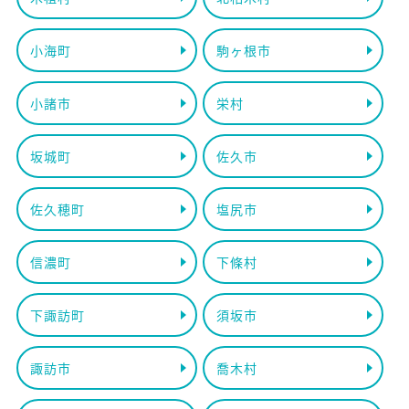
小海町
駒ヶ根市
小諸市
栄村
坂城町
佐久市
佐久穂町
塩尻市
信濃町
下條村
下諏訪町
須坂市
諏訪市
喬木村