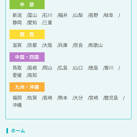
中 部
新潟
富山
石川
福井
山梨
長野
岐阜
静岡
愛知
三重
関 西
滋賀
京都
大阪
兵庫
奈良
和歌山
中国・四国
鳥取
島根
岡山
広島
山口
徳島
香川
愛媛
高知
九州・沖縄
福岡
佐賀
長崎
熊本
大分
宮崎
鹿児島
沖縄
ホーム