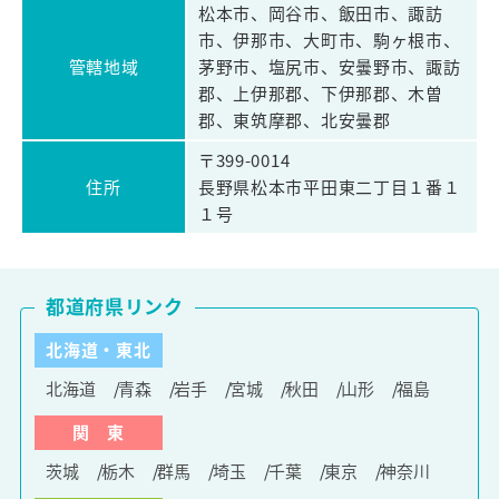
松本市、岡谷市、飯田市、諏訪
市、伊那市、大町市、駒ヶ根市、
管轄地域
茅野市、塩尻市、安曇野市、諏訪
郡、上伊那郡、下伊那郡、木曽
郡、東筑摩郡、北安曇郡
〒399-0014
住所
長野県松本市平田東二丁目１番１
１号
都道府県リンク
北海道・東北
北海道
青森
岩手
宮城
秋田
山形
福島
関 東
茨城
栃木
群馬
埼玉
千葉
東京
神奈川