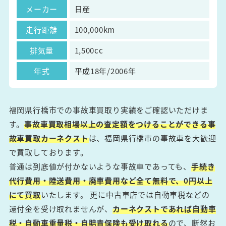
メーカー
日産
走行距離
100,000km
排気量
1,500cc
年式
平成18年/2006年
福岡県行橋市での事故車買取り実績をご確認いただけま
す。
事故車買取相場以上の査定額をつけることができる事
故車買取カーネクスト
は、福岡県行橋市の事故車を大歓迎
で買取しております。
普通は到底値が付かないような事故車であっても、
手続き
代行費用・陸送費用・廃車費用など全て無料で、0円以上
にて買取
いたします。 更に中古車店では自動車税などの
還付金を受け取れませんが、
カーネクストであれば自動車
税・自動車重量税・自賠責保険も受け取れる
ので、断然お