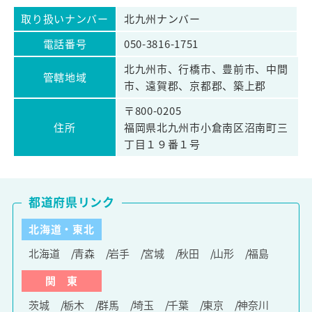
取り扱いナンバー
北九州ナンバー
電話番号
050-3816-1751
北九州市、行橋市、豊前市、中間
管轄地域
市、遠賀郡、京都郡、築上郡
〒800-0205
住所
福岡県北九州市小倉南区沼南町三
丁目１９番１号
都道府県リンク
北海道・東北
北海道
青森
岩手
宮城
秋田
山形
福島
関 東
茨城
栃木
群馬
埼玉
千葉
東京
神奈川