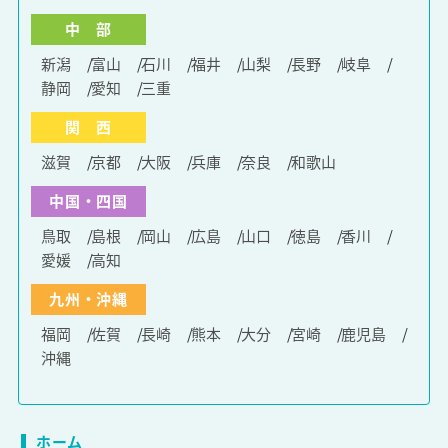
中 部
新潟
富山
石川
福井
山梨
長野
岐阜
静岡
愛知
三重
関 西
滋賀
京都
大阪
兵庫
奈良
和歌山
中国・四国
鳥取
島根
岡山
広島
山口
徳島
香川
愛媛
高知
九州・沖縄
福岡
佐賀
長崎
熊本
大分
宮崎
鹿児島
沖縄
ホーム