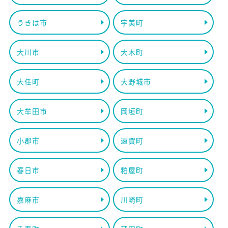
うきは市
宇美町
大川市
大木町
大任町
大野城市
大牟田市
岡垣町
小郡市
遠賀町
春日市
粕屋町
嘉麻市
川崎町