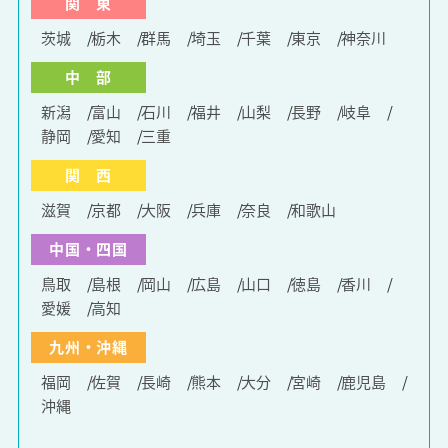
関 東
茨城
栃木
群馬
埼玉
千葉
東京
神奈川
中 部
新潟
富山
石川
福井
山梨
長野
岐阜
静岡
愛知
三重
関 西
滋賀
京都
大阪
兵庫
奈良
和歌山
中国・四国
鳥取
島根
岡山
広島
山口
徳島
香川
愛媛
高知
九州・沖縄
福岡
佐賀
長崎
熊本
大分
宮崎
鹿児島
沖縄