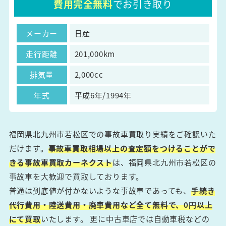
費用完全無料
でお引き取り
メーカー
日産
走行距離
201,000km
排気量
2,000cc
年式
平成6年/1994年
福岡県北九州市若松区での事故車買取り実績をご確認いた
だけます。
事故車買取相場以上の査定額をつけることがで
きる事故車買取カーネクスト
は、福岡県北九州市若松区の
事故車を大歓迎で買取しております。
普通は到底値が付かないような事故車であっても、
手続き
代行費用・陸送費用・廃車費用など全て無料で、0円以上
にて買取
いたします。 更に中古車店では自動車税などの