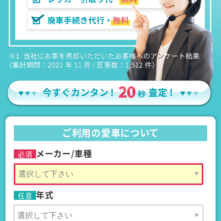
ご利用の愛車について
メーカー/車種
必須
年式
任意