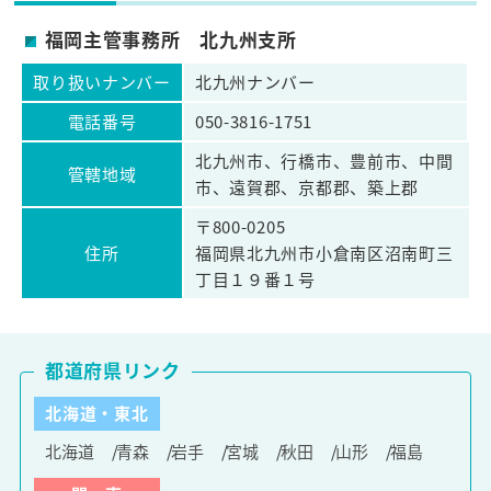
福岡主管事務所 北九州支所
取り扱いナンバー
北九州ナンバー
電話番号
050-3816-1751
北九州市、行橋市、豊前市、中間
管轄地域
市、遠賀郡、京都郡、築上郡
〒800-0205
住所
福岡県北九州市小倉南区沼南町三
丁目１９番１号
都道府県リンク
北海道・東北
北海道
青森
岩手
宮城
秋田
山形
福島