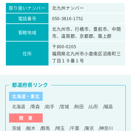
取り扱いナンバー
北九州ナンバー
電話番号
050-3816-1751
北九州市、行橋市、豊前市、中間
管轄地域
市、遠賀郡、京都郡、築上郡
〒800-0205
住所
福岡県北九州市小倉南区沼南町三
丁目１９番１号
都道府県リンク
北海道・東北
北海道
青森
岩手
宮城
秋田
山形
福島
関 東
茨城
栃木
群馬
埼玉
千葉
東京
神奈川