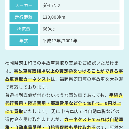
メーカー
ダイハツ
走行距離
130,000km
排気量
660cc
年式
平成13年/2001年
福岡県苅田町での事故車買取り実績をご確認いただけま
す。
事故車買取相場以上の査定額をつけることができる事
故車買取カーネクスト
は、福岡県苅田町の事故車を大歓迎
で買取しております。
普通は到底値が付かないような事故車であっても、
手続き
代行費用・陸送費用・廃車費用など全て無料で、0円以上
にて買取
いたします。 更に中古車店では自動車税などの
還付金を受け取れませんが、
カーネクストであれば自動車
税・自動車重量税・自賠責保険も受け取れる
ので、断然お