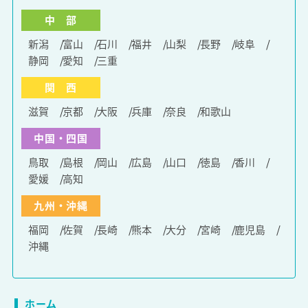
中 部
新潟
富山
石川
福井
山梨
長野
岐阜
静岡
愛知
三重
関 西
滋賀
京都
大阪
兵庫
奈良
和歌山
中国・四国
鳥取
島根
岡山
広島
山口
徳島
香川
愛媛
高知
九州・沖縄
福岡
佐賀
長崎
熊本
大分
宮崎
鹿児島
沖縄
ホーム