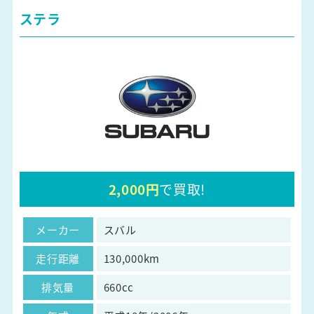
ステラ
2,000円
で買取!
メーカー
スバル
走行距離
130,000km
排気量
660cc