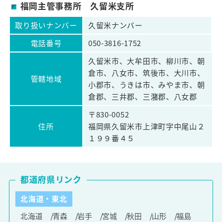
福岡主管事務所 久留米支所
取り扱いナンバー
久留米ナンバー
電話番号
050-3816-1752
久留米市、大牟田市、柳川市、朝
倉市、八女市、筑後市、大川市、
管轄地域
小郡市、うきは市、みやま市、朝
倉郡、三井郡、三潴郡、八女郡
〒830-0052
住所
福岡県久留米市上津町字中尾山２
１９９番４５
都道府県リンク
北海道・東北
北海道
青森
岩手
宮城
秋田
山形
福島