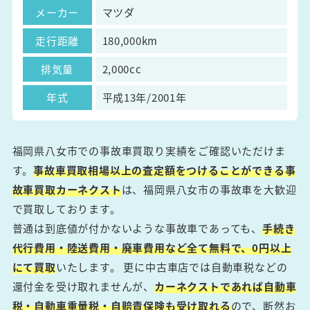
メーカー
マツダ
走行距離
180,000km
排気量
2,000cc
年式
平成13年/2001年
福岡県八女市での事故車買取り実績をご確認いただけま
す。
事故車買取相場以上の査定額をつけることができる事
故車買取カーネクスト
は、福岡県八女市の事故車を大歓迎
で買取しております。
普通は到底値が付かないような事故車であっても、
手続き
代行費用・陸送費用・廃車費用など全て無料で、0円以上
にて買取
いたします。 更に中古車店では自動車税などの
還付金を受け取れませんが、
カーネクストであれば自動車
税・自動車重量税・自賠責保険も受け取れる
ので、断然お