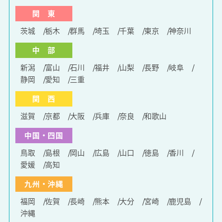
関 東
茨城
栃木
群馬
埼玉
千葉
東京
神奈川
中 部
新潟
富山
石川
福井
山梨
長野
岐阜
静岡
愛知
三重
関 西
滋賀
京都
大阪
兵庫
奈良
和歌山
中国・四国
鳥取
島根
岡山
広島
山口
徳島
香川
愛媛
高知
九州・沖縄
福岡
佐賀
長崎
熊本
大分
宮崎
鹿児島
沖縄