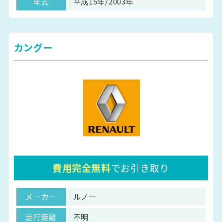
年式
平成15年/2003年
カングー
費用完全無料
でお引き取り
メーカー
ルノー
走行距離
不明