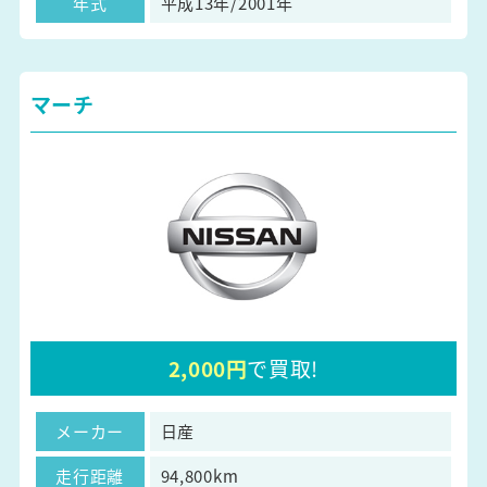
年式
平成13年/2001年
マーチ
2,000円
で買取!
メーカー
日産
走行距離
94,800km