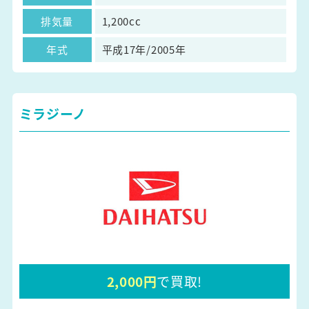
排気量
1,200cc
年式
平成17年/2005年
ミラジーノ
2,000円
で買取!