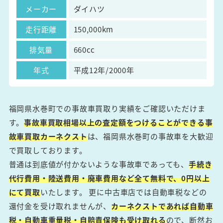
メーカー
ダイハツ
走行距離
150,000km
排気量
660cc
年式
平成12年/2000年
福岡県水巻町での事故車買取り実績をご確認いただけま
す。
事故車買取相場以上の査定額をつけることができる事
故車買取カーネクスト
は、福岡県水巻町の事故車を大歓迎
で買取しております。
普通は到底値が付かないような事故車であっても、
手続き
代行費用・陸送費用・廃車費用など全て無料で、0円以上
にて買取
いたします。 更に中古車店では自動車税などの
還付金を受け取れませんが、
カーネクストであれば自動車
税・自動車重量税・自賠責保険も受け取れる
ので、断然お