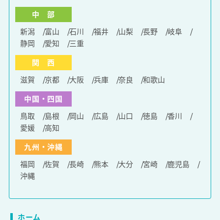
中 部
新潟
富山
石川
福井
山梨
長野
岐阜
静岡
愛知
三重
関 西
滋賀
京都
大阪
兵庫
奈良
和歌山
中国・四国
鳥取
島根
岡山
広島
山口
徳島
香川
愛媛
高知
九州・沖縄
福岡
佐賀
長崎
熊本
大分
宮崎
鹿児島
沖縄
ホーム