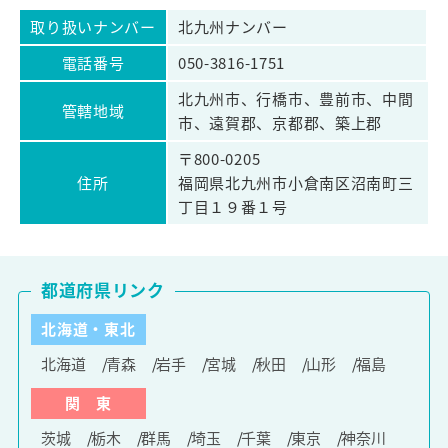
取り扱いナンバー
北九州ナンバー
電話番号
050-3816-1751
北九州市、行橋市、豊前市、中間
管轄地域
市、遠賀郡、京都郡、築上郡
〒800-0205
住所
福岡県北九州市小倉南区沼南町三
丁目１９番１号
都道府県リンク
北海道・東北
北海道
青森
岩手
宮城
秋田
山形
福島
関 東
茨城
栃木
群馬
埼玉
千葉
東京
神奈川