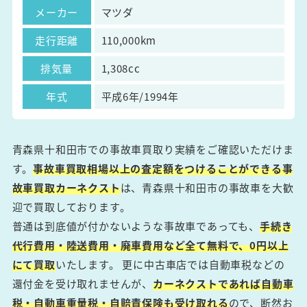
メーカー
マツダ
走行距離
110,000km
排気量
1,308cc
年式
平成6年/1994年
青森県十和田市での事故車買取り実績をご確認いただけま
す。
事故車買取相場以上の査定額をつけることができる事
故車買取カーネクスト
は、青森県十和田市の事故車を大歓
迎で買取しております。
普通は到底値が付かないような事故車であっても、
手続き
代行費用・陸送費用・廃車費用など全て無料で、0円以上
にて買取
いたします。 更に中古車店では自動車税などの
還付金を受け取れませんが、
カーネクストであれば自動車
税・自動車重量税・自賠責保険も受け取れる
ので、断然お