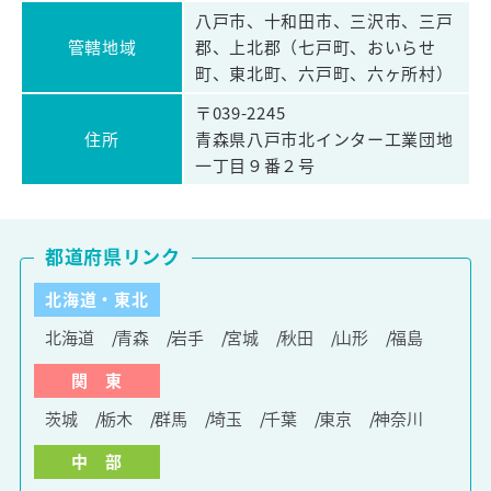
八戸市、十和田市、三沢市、三戸
管轄地域
郡、上北郡（七戸町、おいらせ
町、東北町、六戸町、六ヶ所村）
〒039-2245
住所
青森県八戸市北インター工業団地
一丁目９番２号
都道府県リンク
北海道・東北
北海道
青森
岩手
宮城
秋田
山形
福島
関 東
茨城
栃木
群馬
埼玉
千葉
東京
神奈川
中 部