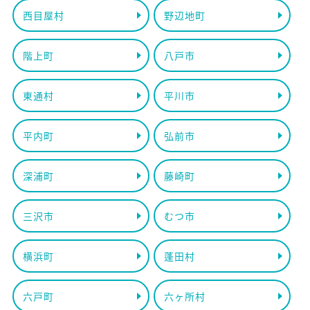
西目屋村
野辺地町
階上町
八戸市
東通村
平川市
平内町
弘前市
深浦町
藤崎町
三沢市
むつ市
横浜町
蓬田村
六戸町
六ヶ所村