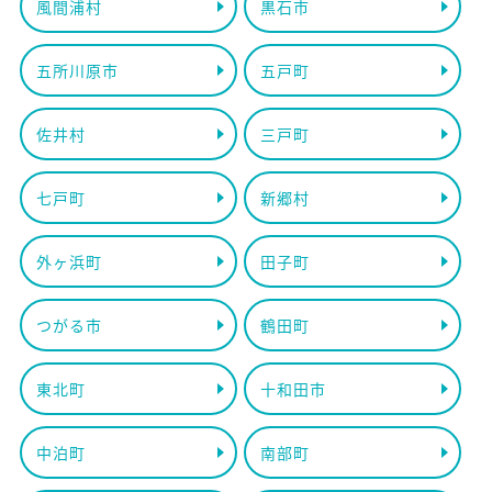
風間浦村
黒石市
五所川原市
五戸町
佐井村
三戸町
七戸町
新郷村
外ヶ浜町
田子町
つがる市
鶴田町
東北町
十和田市
中泊町
南部町