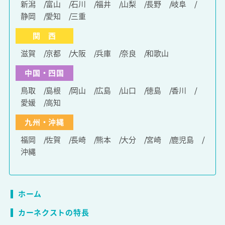
新潟
富山
石川
福井
山梨
長野
岐阜
静岡
愛知
三重
関 西
滋賀
京都
大阪
兵庫
奈良
和歌山
中国・四国
鳥取
島根
岡山
広島
山口
徳島
香川
愛媛
高知
九州・沖縄
福岡
佐賀
長崎
熊本
大分
宮崎
鹿児島
沖縄
ホーム
カーネクストの特長