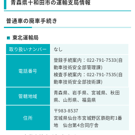
青森県十和田市の運輸支局情報
普通車の廃車手続き
東北運輸局
取り扱いナンバー
なし
登録手続案内：022-791-7533(自
動車技術安全部管理課)
電話番号
検査手続案内：022-791-7535(自
動車技術安全部技術課)
青森県、岩手県、宮城県、秋田
管轄地域
県、山形県、福島県
〒983-8537
住所
宮城県仙台市宮城野区鉄砲町1番
地 仙台第4合同庁舎