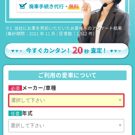
ご利用の愛車について
メーカー/車種
必須
年式
任意