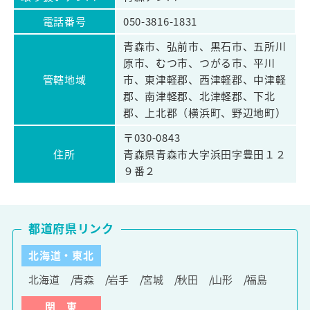
電話番号
050-3816-1831
青森市、弘前市、黒石市、五所川
原市、むつ市、つがる市、平川
管轄地域
市、東津軽郡、西津軽郡、中津軽
郡、南津軽郡、北津軽郡、下北
郡、上北郡（横浜町、野辺地町）
〒030-0843
住所
青森県青森市大字浜田字豊田１２
９番２
都道府県リンク
北海道・東北
北海道
青森
岩手
宮城
秋田
山形
福島
関 東