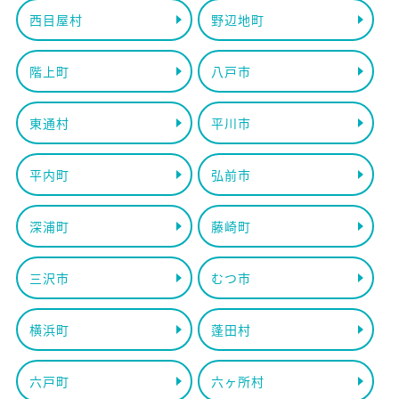
西目屋村
野辺地町
階上町
八戸市
東通村
平川市
平内町
弘前市
深浦町
藤崎町
三沢市
むつ市
横浜町
蓬田村
六戸町
六ヶ所村