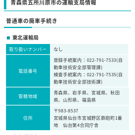
青森県五所川原市の運輸支局情報
普通車の廃車手続き
東北運輸局
取り扱いナンバー
なし
登録手続案内：022-791-7533(自
動車技術安全部管理課)
電話番号
検査手続案内：022-791-7535(自
動車技術安全部技術課)
青森県、岩手県、宮城県、秋田
管轄地域
県、山形県、福島県
〒983-8537
住所
宮城県仙台市宮城野区鉄砲町1番
地 仙台第4合同庁舎