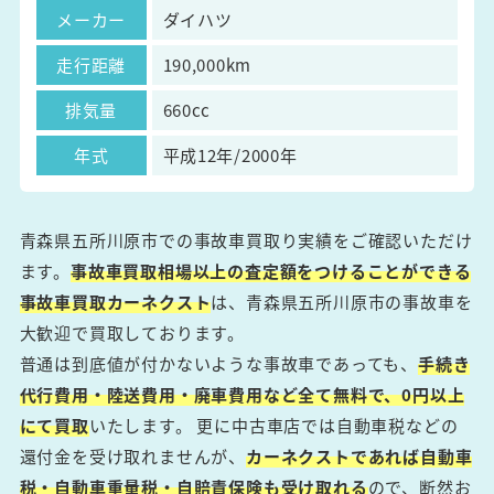
メーカー
ダイハツ
走行距離
190,000km
排気量
660cc
年式
平成12年/2000年
青森県五所川原市での事故車買取り実績をご確認いただけ
ます。
事故車買取相場以上の査定額をつけることができる
事故車買取カーネクスト
は、青森県五所川原市の事故車を
大歓迎で買取しております。
普通は到底値が付かないような事故車であっても、
手続き
代行費用・陸送費用・廃車費用など全て無料で、0円以上
にて買取
いたします。 更に中古車店では自動車税などの
還付金を受け取れませんが、
カーネクストであれば自動車
税・自動車重量税・自賠責保険も受け取れる
ので、断然お