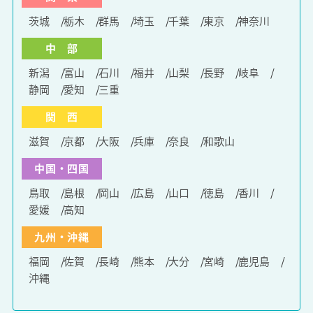
茨城
栃木
群馬
埼玉
千葉
東京
神奈川
中 部
新潟
富山
石川
福井
山梨
長野
岐阜
静岡
愛知
三重
関 西
滋賀
京都
大阪
兵庫
奈良
和歌山
中国・四国
鳥取
島根
岡山
広島
山口
徳島
香川
愛媛
高知
九州・沖縄
福岡
佐賀
長崎
熊本
大分
宮崎
鹿児島
沖縄