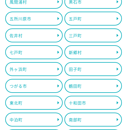
風間浦村
黒石市
五所川原市
五戸町
佐井村
三戸町
七戸町
新郷村
外ヶ浜町
田子町
つがる市
鶴田町
東北町
十和田市
中泊町
南部町