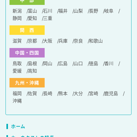
新潟
富山
石川
福井
山梨
長野
岐阜
静岡
愛知
三重
関 西
滋賀
京都
大阪
兵庫
奈良
和歌山
中国・四国
鳥取
島根
岡山
広島
山口
徳島
香川
愛媛
高知
九州・沖縄
福岡
佐賀
長崎
熊本
大分
宮崎
鹿児島
沖縄
ホーム