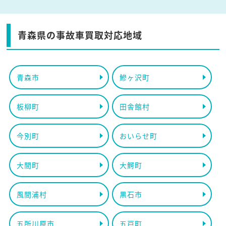
青森県の事故車買取対応地域
青森市
鰺ヶ沢町
板柳町
田舎館村
今別町
おいらせ町
大間町
大鰐町
風間浦村
黒石市
五所川原市
五戸町