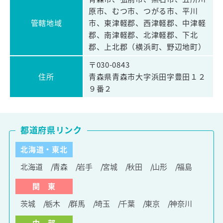
原市、むつ市、つがる市、平川
管轄地域
市、東津軽郡、西津軽郡、中津軽
郡、南津軽郡、北津軽郡、下北
郡、上北郡（横浜町、野辺地町）
〒030-0843
住所
青森県青森市大字浜田字豊田１２
９番２
都道府県リンク
北海道・東北
北海道
青森
岩手
宮城
秋田
山形
福島
関 東
茨城
栃木
群馬
埼玉
千葉
東京
神奈川
中 部