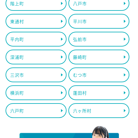
階上町
八戸市
東通村
平川市
平内町
弘前市
深浦町
藤崎町
三沢市
むつ市
横浜町
蓬田村
六戸町
六ヶ所村