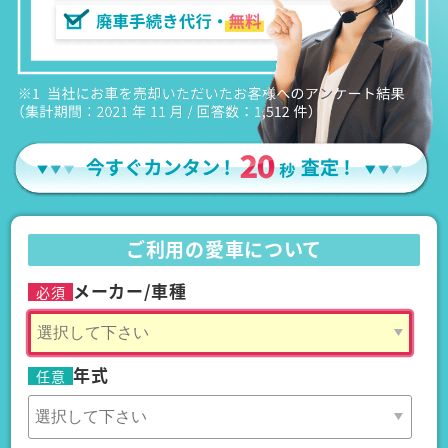
ご利用の愛車について
メーカー/車種
必須
年式
任意