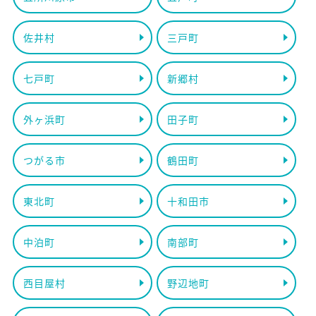
佐井村
三戸町
七戸町
新郷村
外ヶ浜町
田子町
つがる市
鶴田町
東北町
十和田市
中泊町
南部町
西目屋村
野辺地町