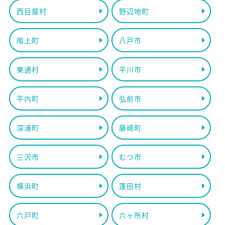
西目屋村
野辺地町
階上町
八戸市
東通村
平川市
平内町
弘前市
深浦町
藤崎町
三沢市
むつ市
横浜町
蓬田村
六戸町
六ヶ所村