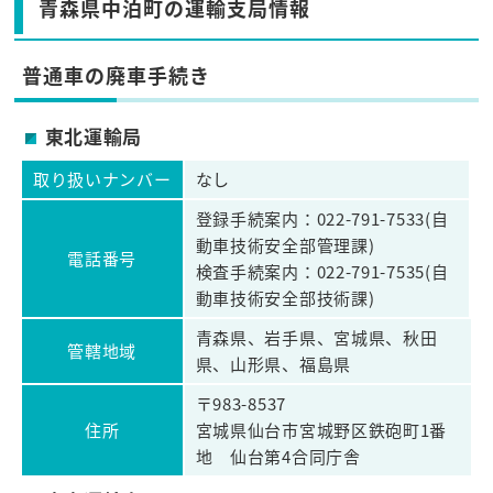
青森県中泊町の運輸支局情報
普通車の廃車手続き
東北運輸局
取り扱いナンバー
なし
登録手続案内：022-791-7533(自
動車技術安全部管理課)
電話番号
検査手続案内：022-791-7535(自
動車技術安全部技術課)
青森県、岩手県、宮城県、秋田
管轄地域
県、山形県、福島県
〒983-8537
住所
宮城県仙台市宮城野区鉄砲町1番
地 仙台第4合同庁舎