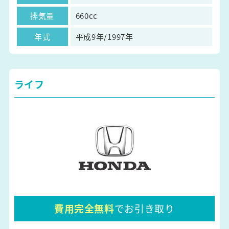
排気量
660cc
年式
平成9年/1997年
ライフ
費用完全無料
でお引き取り