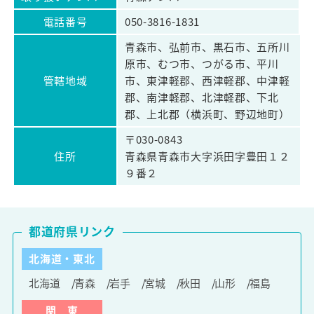
電話番号
050-3816-1831
青森市、弘前市、黒石市、五所川
原市、むつ市、つがる市、平川
管轄地域
市、東津軽郡、西津軽郡、中津軽
郡、南津軽郡、北津軽郡、下北
郡、上北郡（横浜町、野辺地町）
〒030-0843
住所
青森県青森市大字浜田字豊田１２
９番２
都道府県リンク
北海道・東北
北海道
青森
岩手
宮城
秋田
山形
福島
関 東