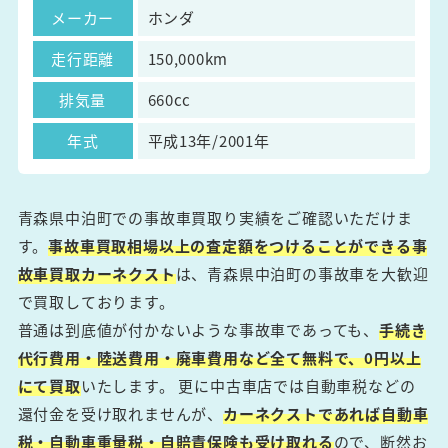
メーカー
ホンダ
走行距離
150,000km
排気量
660cc
年式
平成13年/2001年
青森県中泊町での事故車買取り実績をご確認いただけま
す。
事故車買取相場以上の査定額をつけることができる事
故車買取カーネクスト
は、青森県中泊町の事故車を大歓迎
で買取しております。
普通は到底値が付かないような事故車であっても、
手続き
代行費用・陸送費用・廃車費用など全て無料で、0円以上
にて買取
いたします。 更に中古車店では自動車税などの
還付金を受け取れませんが、
カーネクストであれば自動車
税・自動車重量税・自賠責保険も受け取れる
ので、断然お