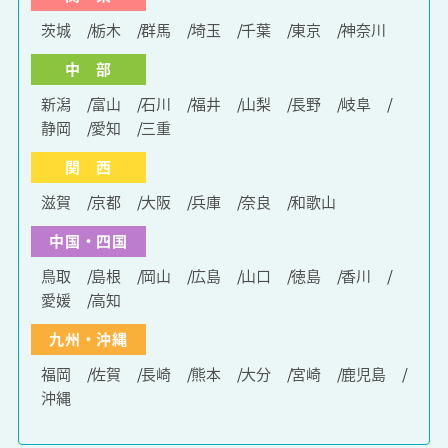
茨城
栃木
群馬
埼玉
千葉
東京
神奈川
中 部
新潟
富山
石川
福井
山梨
長野
岐阜
静岡
愛知
三重
関 西
滋賀
京都
大阪
兵庫
奈良
和歌山
中国・四国
鳥取
島根
岡山
広島
山口
徳島
香川
愛媛
高知
九州・沖縄
福岡
佐賀
長崎
熊本
大分
宮崎
鹿児島
沖縄