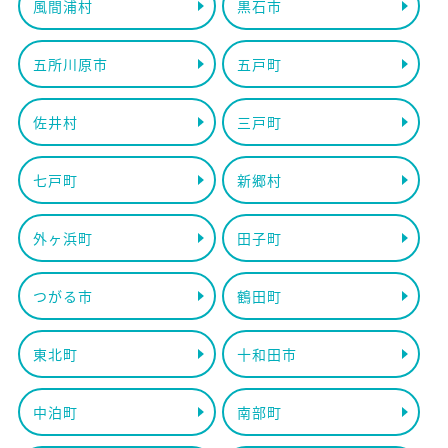
風間浦村
黒石市
五所川原市
五戸町
佐井村
三戸町
七戸町
新郷村
外ヶ浜町
田子町
つがる市
鶴田町
東北町
十和田市
中泊町
南部町