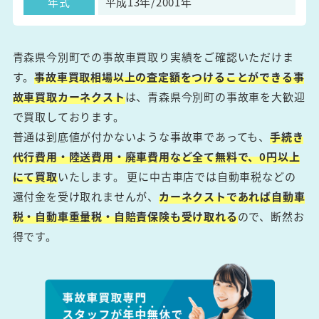
年式
平成13年/2001年
青森県今別町での事故車買取り実績をご確認いただけま
す。
事故車買取相場以上の査定額をつけることができる事
故車買取カーネクスト
は、青森県今別町の事故車を大歓迎
で買取しております。
普通は到底値が付かないような事故車であっても、
手続き
代行費用・陸送費用・廃車費用など全て無料で、0円以上
にて買取
いたします。 更に中古車店では自動車税などの
還付金を受け取れませんが、
カーネクストであれば自動車
税・自動車重量税・自賠責保険も受け取れる
ので、断然お
得です。