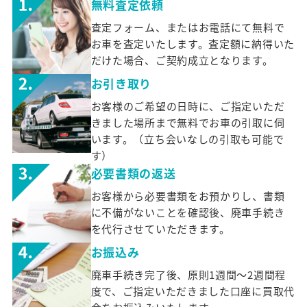
無料査定依頼
査定フォーム、またはお電話にて無料で
お車を査定いたします。査定額に納得いた
だけた場合、ご契約成立となります。
お引き取り
お客様のご希望の日時に、ご指定いただ
きました場所まで無料でお車の引取に伺
います。（立ち会いなしの引取も可能で
す）
必要書類の返送
お客様から必要書類をお預かりし、書類
に不備がないことを確認後、廃車手続き
を代行させていただきます。
お振込み
廃車手続き完了後、原則1週間～2週間程
度で、ご指定いただきました口座に買取代