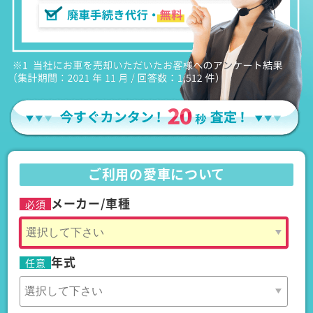
ご利用の愛車について
メーカー/車種
必須
年式
任意