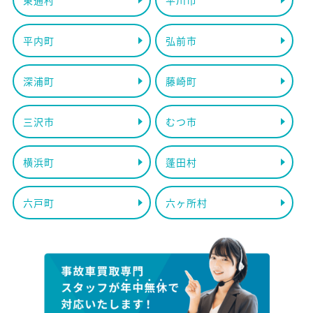
東通村
平川市
平内町
弘前市
深浦町
藤崎町
三沢市
むつ市
横浜町
蓬田村
六戸町
六ヶ所村