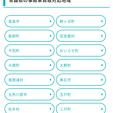
青森県の事故車買取対応地域
青森市
鰺ヶ沢町
板柳町
田舎館村
今別町
おいらせ町
大間町
大鰐町
風間浦村
黒石市
五所川原市
五戸町
佐井村
三戸町