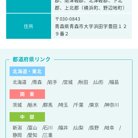
郡、南津軽郡、北津軽郡、下北
郡、上北郡（横浜町、野辺地町）
〒030-0843
住所
青森県青森市大字浜田字豊田１２
９番２
都道府県リンク
北海道・東北
北海道
青森
岩手
宮城
秋田
山形
福島
関 東
茨城
栃木
群馬
埼玉
千葉
東京
神奈川
中 部
新潟
富山
石川
福井
山梨
長野
岐阜
静岡
愛知
三重