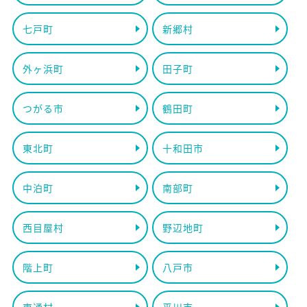
七戸町
新郷村
外ヶ浜町
田子町
つがる市
鶴田町
東北町
十和田市
中泊町
南部町
西目屋村
野辺地町
階上町
八戸市