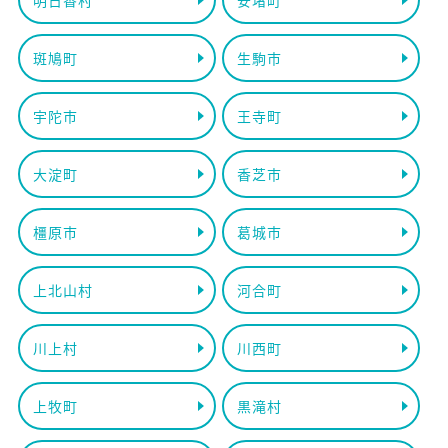
斑鳩町
生駒市
宇陀市
王寺町
大淀町
香芝市
橿原市
葛城市
上北山村
河合町
川上村
川西町
上牧町
黒滝村