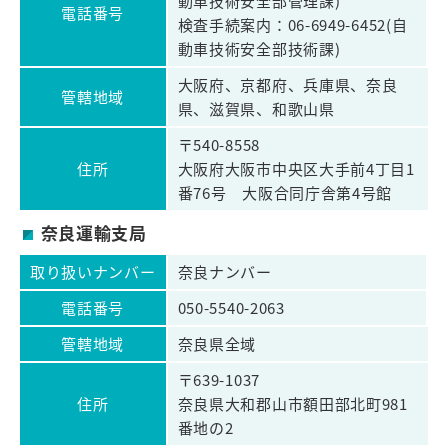
動車技術安全部管理課)
電話番号
検査手続案内：06-6949-6452(自
動車技術安全部技術課)
大阪府、京都府、兵庫県、奈良
管轄地域
県、滋賀県、和歌山県
〒540-8558
住所
大阪府大阪市中央区大手前4丁目1
番76号 大阪合同庁舎第4号館
奈良運輸支局
取り扱いナンバー
奈良ナンバー
電話番号
050-5540-2063
管轄地域
奈良県全域
〒639-1037
住所
奈良県大和郡山市額田部北町981
番地の2