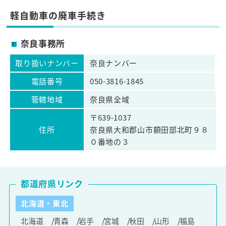
軽自動車の廃車手続き
奈良事務所
取り扱いナンバー
奈良ナンバー
電話番号
050-3816-1845
管轄地域
奈良県全域
〒639-1037
住所
奈良県大和郡山市額田部北町９８
０番地の３
都道府県リンク
北海道・東北
北海道
青森
岩手
宮城
秋田
山形
福島