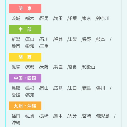
関 東
茨城
栃木
群馬
埼玉
千葉
東京
神奈川
中 部
新潟
富山
石川
福井
山梨
長野
岐阜
静岡
愛知
三重
関 西
滋賀
京都
大阪
兵庫
奈良
和歌山
中国・四国
鳥取
島根
岡山
広島
山口
徳島
香川
愛媛
高知
九州・沖縄
福岡
佐賀
長崎
熊本
大分
宮崎
鹿児島
沖縄