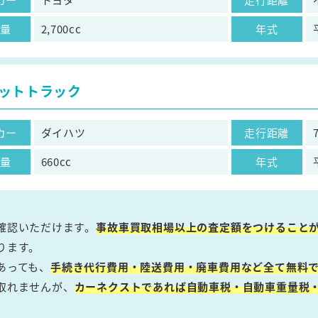
気量
2,700cc
年式
ットトラック
カー
ダイハツ
走行距離
気量
660cc
年式
確認いただけます。
事故車買取相場以上の査定額をつけること
ります。
あっても、
手続き代行費用・陸送費用・廃車費用など全て無料で
取れませんが、
カーネクストであれば自動車税・自動車重量税