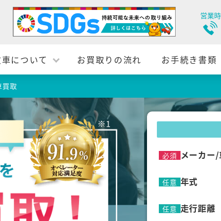
営業時
故車について
お買取りの流れ
お手続き書類
車買取
メーカー/
必須
年式
任意
走行距離
任意