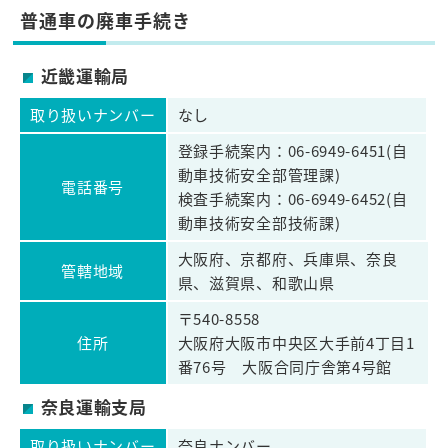
普通車の廃車手続き
近畿運輸局
取り扱いナンバー
なし
登録手続案内：06-6949-6451(自
動車技術安全部管理課)
電話番号
検査手続案内：06-6949-6452(自
動車技術安全部技術課)
大阪府、京都府、兵庫県、奈良
管轄地域
県、滋賀県、和歌山県
〒540-8558
住所
大阪府大阪市中央区大手前4丁目1
番76号 大阪合同庁舎第4号館
奈良運輸支局
取り扱いナンバー
奈良ナンバー