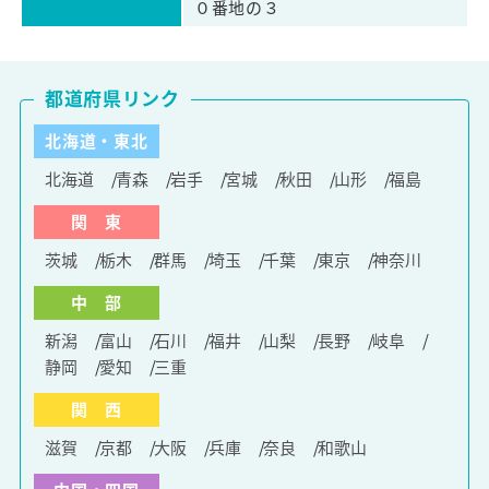
０番地の３
都道府県リンク
北海道・東北
北海道
青森
岩手
宮城
秋田
山形
福島
関 東
茨城
栃木
群馬
埼玉
千葉
東京
神奈川
中 部
新潟
富山
石川
福井
山梨
長野
岐阜
静岡
愛知
三重
関 西
滋賀
京都
大阪
兵庫
奈良
和歌山