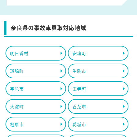
奈良県の事故車買取対応地域
明日香村
安堵町
斑鳩町
生駒市
宇陀市
王寺町
大淀町
香芝市
橿原市
葛城市