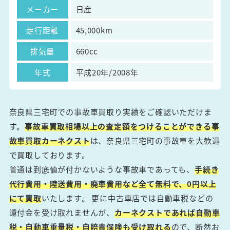
メーカー
日産
走行距離
45,000km
排気量
660cc
年式
平成20年/2008年
奈良県三宅町での事故車買取り実績をご確認いただけま
す。
事故車買取相場以上の査定額をつけることができる事
故車買取カーネクスト
は、奈良県三宅町の事故車を大歓迎
で買取しております。
普通は到底値が付かないような事故車であっても、
手続き
代行費用・陸送費用・廃車費用など全て無料で、0円以上
にて買取
いたします。 更に中古車店では自動車税などの
還付金を受け取れませんが、
カーネクストであれば自動車
税・自動車重量税・自賠責保険も受け取れる
ので、断然お